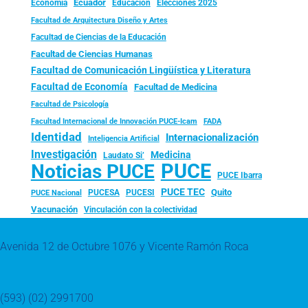
Ecuador
Economía
Educación
Elecciones 2025
Facultad de Arquitectura Diseño y Artes
Facultad de Ciencias de la Educación
Facultad de Ciencias Humanas
Facultad de Comunicación Lingüística y Literatura
Facultad de Economía
Facultad de Medicina
Facultad de Psicología
FADA
Facultad Internacional de Innovación PUCE-Icam
Identidad
Internacionalización
Inteligencia Artificial
Investigación
Medicina
Laudato Si’
PUCE
Noticias PUCE
PUCE Ibarra
PUCE TEC
Quito
PUCESA
PUCESI
PUCE Nacional
Vacunación
Vinculación con la colectividad
Avenida 12 de Octubre 1076 y Vicente Ramón Roca
(593) (02) 2991700