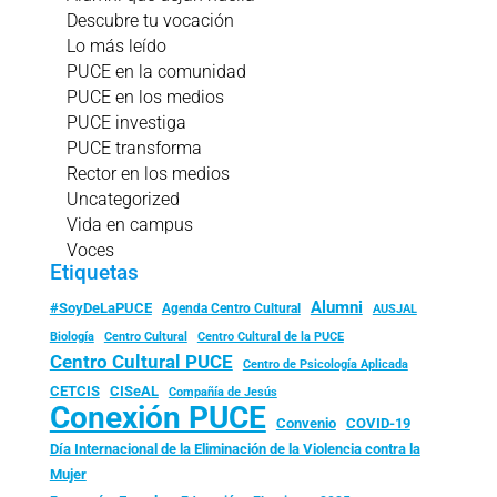
Descubre tu vocación
Lo más leído
PUCE en la comunidad
PUCE en los medios
PUCE investiga
PUCE transforma
Rector en los medios
Uncategorized
Vida en campus
Voces
Etiquetas
Alumni
#SoyDeLaPUCE
Agenda Centro Cultural
AUSJAL
Biología
Centro Cultural
Centro Cultural de la PUCE
Centro Cultural PUCE
Centro de Psicología Aplicada
CISeAL
CETCIS
Compañía de Jesús
Conexión PUCE
Convenio
COVID-19
Día Internacional de la Eliminación de la Violencia contra la
Mujer