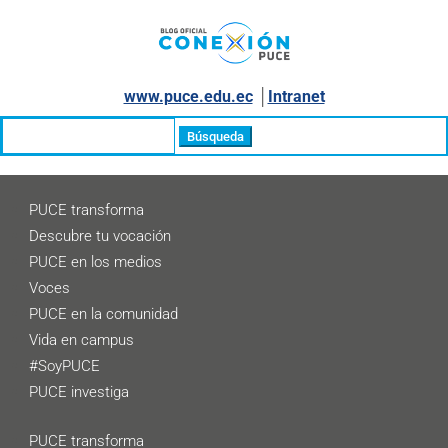
www.puce.edu.ec
│
Intranet
Buscar:
PUCE transforma
Descubre tu vocación
PUCE en los medios
Voces
PUCE en la comunidad
Vida en campus
#SoyPUCE
PUCE investiga
PUCE transforma