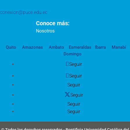
conexion@puce.edu.ec
Conoce más:
Nosotros
Quito
Amazonas
Ambato
Esmeraldas
Ibarra
Manabí
Domingo
Seguir
Seguir
Seguir
Seguir
Seguir
Seguir
© Todos los derechos reservados - Pontificia Universidad Católica del