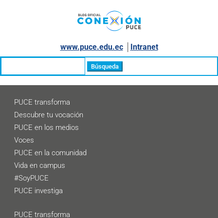
www.puce.edu.ec
│
Intranet
Buscar:
PUCE transforma
Descubre tu vocación
PUCE en los medios
Voces
PUCE en la comunidad
Vida en campus
#SoyPUCE
PUCE investiga
PUCE transforma