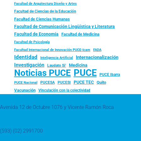
Facultad de Arquitectura Diseño y Artes
Facultad de Ciencias de la Educación
Facultad de Ciencias Humanas
Facultad de Comunicación Lingüística y Literatura
Facultad de Economía
Facultad de Medicina
Facultad de Psicología
FADA
Facultad Internacional de Innovación PUCE-Icam
Identidad
Internacionalización
Inteligencia Artificial
Investigación
Medicina
Laudato Si’
PUCE
Noticias PUCE
PUCE Ibarra
PUCE TEC
Quito
PUCESA
PUCESI
PUCE Nacional
Vacunación
Vinculación con la colectividad
Avenida 12 de Octubre 1076 y Vicente Ramón Roca
(593) (02) 2991700