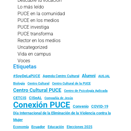
Descubre tu vocación
Lo más leído
PUCE en la comunidad
PUCE en los medios
PUCE investiga
PUCE transforma
Rector en los medios
Uncategorized
Vida en campus
Voces
Etiquetas
Alumni
#SoyDeLaPUCE
Agenda Centro Cultural
AUSJAL
Biología
Centro Cultural
Centro Cultural de la PUCE
Centro Cultural PUCE
Centro de Psicología Aplicada
CISeAL
CETCIS
Compañía de Jesús
Conexión PUCE
Convenio
COVID-19
Día Internacional de la Eliminación de la Violencia contra la
Mujer
Ecuador
Economía
Educación
Elecciones 2025