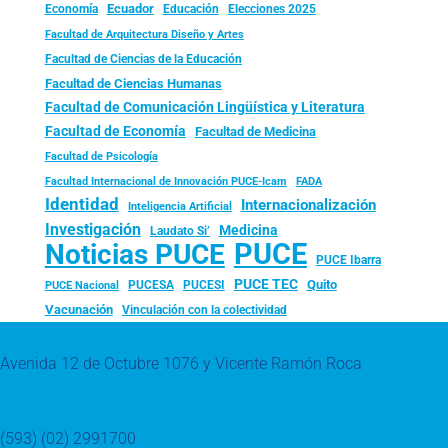
Ecuador
Economía
Educación
Elecciones 2025
Facultad de Arquitectura Diseño y Artes
Facultad de Ciencias de la Educación
Facultad de Ciencias Humanas
Facultad de Comunicación Lingüística y Literatura
Facultad de Economía
Facultad de Medicina
Facultad de Psicología
FADA
Facultad Internacional de Innovación PUCE-Icam
Identidad
Internacionalización
Inteligencia Artificial
Investigación
Medicina
Laudato Si’
PUCE
Noticias PUCE
PUCE Ibarra
PUCE TEC
Quito
PUCESA
PUCESI
PUCE Nacional
Vacunación
Vinculación con la colectividad
Avenida 12 de Octubre 1076 y Vicente Ramón Roca
(593) (02) 2991700