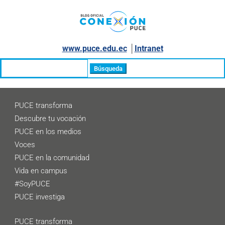
www.puce.edu.ec
│
Intranet
Buscar:
PUCE transforma
Descubre tu vocación
PUCE en los medios
Voces
PUCE en la comunidad
Vida en campus
#SoyPUCE
PUCE investiga
PUCE transforma