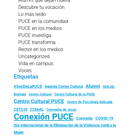
Alumni que dejan huella
Descubre tu vocación
Lo más leído
PUCE en la comunidad
PUCE en los medios
PUCE investiga
PUCE transforma
Rector en los medios
Uncategorized
Vida en campus
Voces
Etiquetas
Alumni
#SoyDeLaPUCE
Agenda Centro Cultural
AUSJAL
Biología
Centro Cultural
Centro Cultural de la PUCE
Centro Cultural PUCE
Centro de Psicología Aplicada
CISeAL
CETCIS
Compañía de Jesús
Conexión PUCE
Convenio
COVID-19
Día Internacional de la Eliminación de la Violencia contra la
Mujer