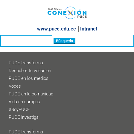
www.puce.edu.ec
│
Intranet
Buscar:
PUCE transforma
Descubre tu vocación
PUCE en los medios
Voces
PUCE en la comunidad
Vida en campus
#SoyPUCE
PUCE investiga
PUCE transforma