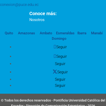
conexion@puce.edu.ec
Conoce más:
Nosotros
Quito
Amazonas
Ambato
Esmeraldas
Ibarra
Manabí
Domingo
Seguir
Seguir
Seguir
Seguir
Seguir
Seguir
© Todos los derechos reservados - Pontificia Universidad Católica del
Ecuador - Dirección de Comunicación Estratégica - 2026