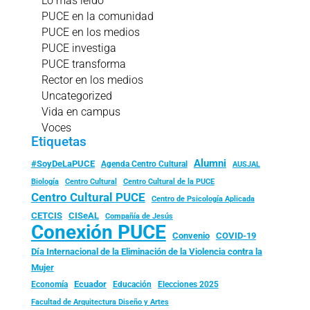
Lo más leído
PUCE en la comunidad
PUCE en los medios
PUCE investiga
PUCE transforma
Rector en los medios
Uncategorized
Vida en campus
Voces
Etiquetas
Alumni
#SoyDeLaPUCE
Agenda Centro Cultural
AUSJAL
Biología
Centro Cultural
Centro Cultural de la PUCE
Centro Cultural PUCE
Centro de Psicología Aplicada
CISeAL
CETCIS
Compañía de Jesús
Conexión PUCE
Convenio
COVID-19
Día Internacional de la Eliminación de la Violencia contra la
Mujer
Ecuador
Economía
Educación
Elecciones 2025
Facultad de Arquitectura Diseño y Artes