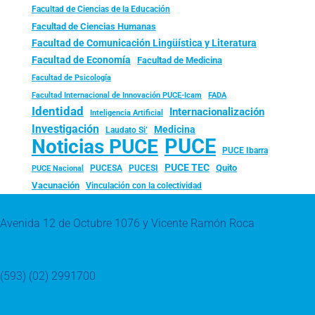
Facultad de Ciencias de la Educación
Facultad de Ciencias Humanas
Facultad de Comunicación Lingüística y Literatura
Facultad de Economía
Facultad de Medicina
Facultad de Psicología
FADA
Facultad Internacional de Innovación PUCE-Icam
Identidad
Internacionalización
Inteligencia Artificial
Investigación
Medicina
Laudato Si’
PUCE
Noticias PUCE
PUCE Ibarra
PUCE TEC
Quito
PUCESA
PUCESI
PUCE Nacional
Vacunación
Vinculación con la colectividad
Avenida 12 de Octubre 1076 y Vicente Ramón Roca
(593) (02) 2991700