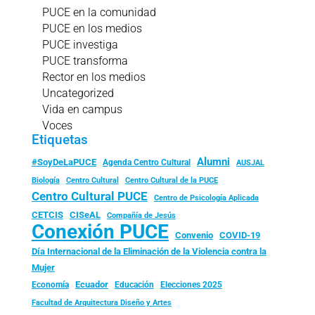
PUCE en la comunidad
PUCE en los medios
PUCE investiga
PUCE transforma
Rector en los medios
Uncategorized
Vida en campus
Voces
Etiquetas
Alumni
#SoyDeLaPUCE
Agenda Centro Cultural
AUSJAL
Biología
Centro Cultural
Centro Cultural de la PUCE
Centro Cultural PUCE
Centro de Psicología Aplicada
CISeAL
CETCIS
Compañía de Jesús
Conexión PUCE
Convenio
COVID-19
Día Internacional de la Eliminación de la Violencia contra la
Mujer
Ecuador
Economía
Educación
Elecciones 2025
Facultad de Arquitectura Diseño y Artes