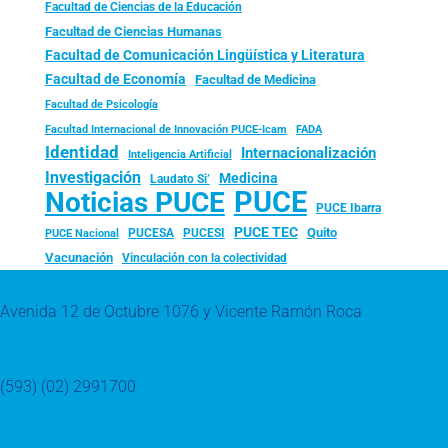
Facultad de Ciencias de la Educación
Facultad de Ciencias Humanas
Facultad de Comunicación Lingüística y Literatura
Facultad de Economía
Facultad de Medicina
Facultad de Psicología
FADA
Facultad Internacional de Innovación PUCE-Icam
Identidad
Internacionalización
Inteligencia Artificial
Investigación
Medicina
Laudato Si’
PUCE
Noticias PUCE
PUCE Ibarra
PUCE TEC
Quito
PUCESA
PUCESI
PUCE Nacional
Vacunación
Vinculación con la colectividad
Avenida 12 de Octubre 1076 y Vicente Ramón Roca
(593) (02) 2991700