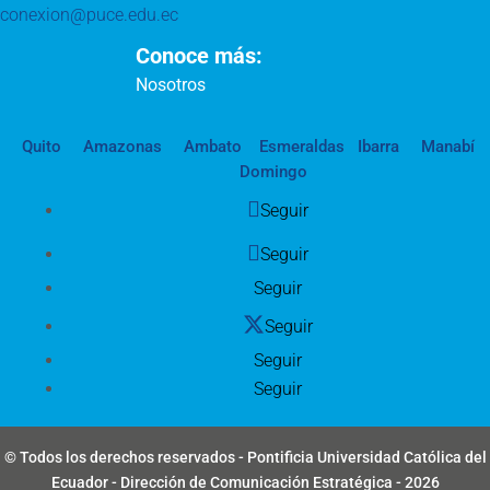
conexion@puce.edu.ec
Conoce más:
Nosotros
Quito
Amazonas
Ambato
Esmeraldas
Ibarra
Manabí
Domingo
Seguir
Seguir
Seguir
Seguir
Seguir
Seguir
© Todos los derechos reservados - Pontificia Universidad Católica del
Ecuador - Dirección de Comunicación Estratégica - 2026