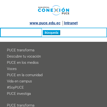
www.puce.edu.ec
│
Intranet
Buscar:
PUCE transforma
Descubre tu vocación
PUCE en los medios
Voces
PUCE en la comunidad
Vida en campus
#SoyPUCE
PUCE investiga
PUCE transforma