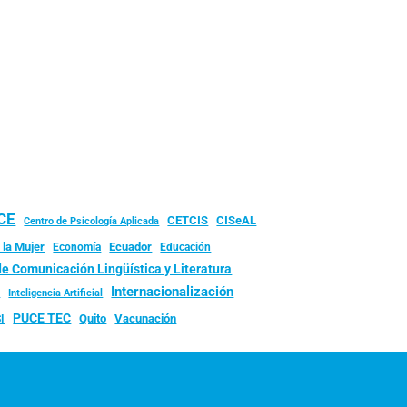
UCE
CISeAL
CETCIS
Centro de Psicología Aplicada
 la Mujer
Ecuador
Economía
Educación
de Comunicación Lingüística y Literatura
d
Internacionalización
Inteligencia Artificial
PUCE TEC
Quito
Vacunación
I