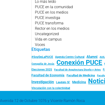
Lo más leído
PUCE en la comunidad
PUCE en los medios
PUCE investiga
PUCE transforma
Rector en los medios
Uncategorized
Vida en campus
Voces
Etiquetas
Alumni
#SoyDeLaPUCE
Agenda Centro Cultural
AUS
Conexión PUCE
Compañía de Jesús
Elecciones 2025
F
Facultad de Arquitectura Diseño y Artes
Facultad de Economía
Facultad de Medicina
Facult
Notic
Investigación
Medicina
Laudato Si’
Vinculación con la colectividad
Avenida 12 de Octubre 1076 y Vicente Ramón Roca