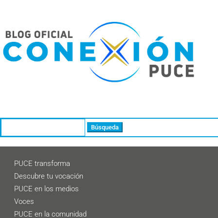
Buscar:
PUCE transforma
Descubre tu vocación
PUCE en los medios
Voces
PUCE en la comunidad