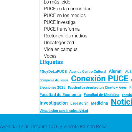
Lo más leído
PUCE en la comunidad
PUCE en los medios
PUCE investiga
PUCE transforma
Rector en los medios
Uncategorized
Vida en campus
Voces
Etiquetas
Alumni
#SoyDeLaPUCE
Agenda Centro Cultural
AUS
Conexión PUCE
Compañía de Jesús
Elecciones 2025
F
Facultad de Arquitectura Diseño y Artes
Facultad de Economía
Facultad de Medicina
Facult
Notic
Investigación
Medicina
Laudato Si’
Vinculación con la colectividad
Avenida 12 de Octubre 1076 y Vicente Ramón Roca