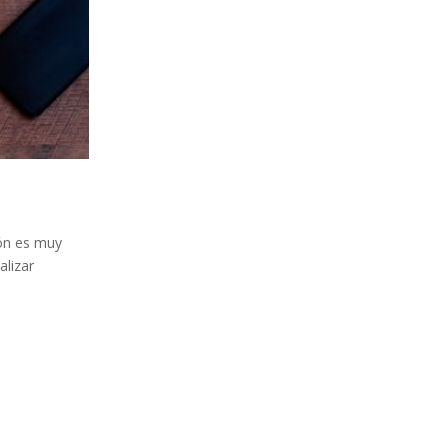
ión es muy
lizar