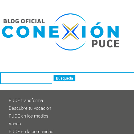
Buscar:
PUCE transforma
Descubre tu vocación
PUCE en los medios
Voces
PUCE en la comunidad