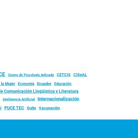
UCE
CISeAL
CETCIS
Centro de Psicología Aplicada
 la Mujer
Ecuador
Economía
Educación
de Comunicación Lingüística y Literatura
d
Internacionalización
Inteligencia Artificial
PUCE TEC
Quito
Vacunación
I