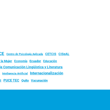
UCE
CISeAL
CETCIS
Centro de Psicología Aplicada
 la Mujer
Ecuador
Economía
Educación
de Comunicación Lingüística y Literatura
d
Internacionalización
Inteligencia Artificial
PUCE TEC
Quito
Vacunación
I