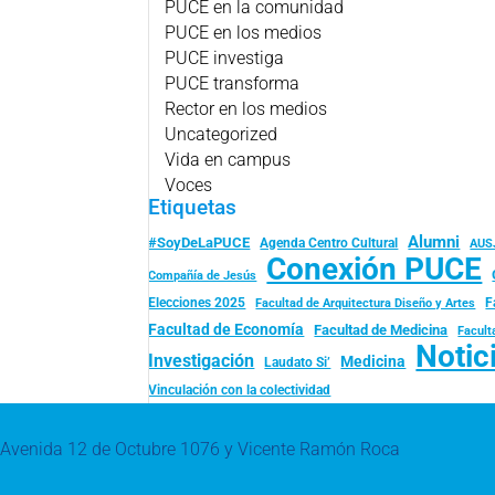
PUCE en la comunidad
PUCE en los medios
PUCE investiga
PUCE transforma
Rector en los medios
Uncategorized
Vida en campus
Voces
Etiquetas
Alumni
#SoyDeLaPUCE
Agenda Centro Cultural
AUS
Conexión PUCE
Compañía de Jesús
Elecciones 2025
F
Facultad de Arquitectura Diseño y Artes
Facultad de Economía
Facultad de Medicina
Facult
Notic
Investigación
Medicina
Laudato Si’
Vinculación con la colectividad
Avenida 12 de Octubre 1076 y Vicente Ramón Roca