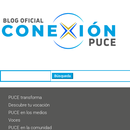
Buscar:
PUCE transforma
Descubre tu vocación
PUCE en los medios
Voces
PUCE en la comunidad