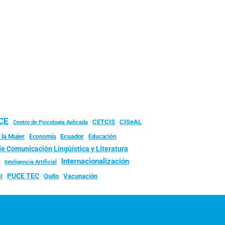
UCE
CISeAL
CETCIS
Centro de Psicología Aplicada
 la Mujer
Ecuador
Economía
Educación
de Comunicación Lingüística y Literatura
d
Internacionalización
Inteligencia Artificial
PUCE TEC
Quito
Vacunación
I