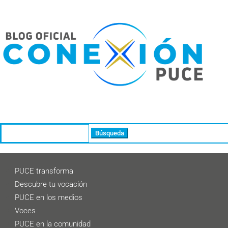
Buscar:
PUCE transforma
Descubre tu vocación
PUCE en los medios
Voces
PUCE en la comunidad