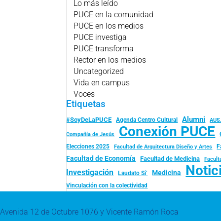
Lo más leído
PUCE en la comunidad
PUCE en los medios
PUCE investiga
PUCE transforma
Rector en los medios
Uncategorized
Vida en campus
Voces
Etiquetas
Alumni
#SoyDeLaPUCE
Agenda Centro Cultural
AUS
Conexión PUCE
Compañía de Jesús
Elecciones 2025
F
Facultad de Arquitectura Diseño y Artes
Facultad de Economía
Facultad de Medicina
Facult
Notic
Investigación
Medicina
Laudato Si’
Vinculación con la colectividad
Avenida 12 de Octubre 1076 y Vicente Ramón Roca