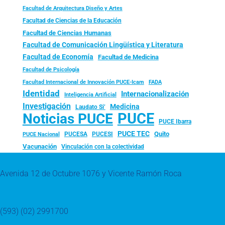
Facultad de Arquitectura Diseño y Artes
Facultad de Ciencias de la Educación
Facultad de Ciencias Humanas
Facultad de Comunicación Lingüística y Literatura
Facultad de Economía
Facultad de Medicina
Facultad de Psicología
FADA
Facultad Internacional de Innovación PUCE-Icam
Identidad
Internacionalización
Inteligencia Artificial
Investigación
Medicina
Laudato Si’
PUCE
Noticias PUCE
PUCE Ibarra
PUCE TEC
Quito
PUCESA
PUCESI
PUCE Nacional
Vacunación
Vinculación con la colectividad
Avenida 12 de Octubre 1076 y Vicente Ramón Roca
(593) (02) 2991700