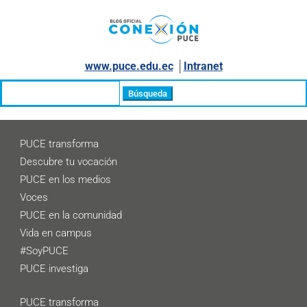
www.puce.edu.ec
│
Intranet
Buscar:
PUCE transforma
Descubre tu vocación
PUCE en los medios
Voces
PUCE en la comunidad
Vida en campus
#SoyPUCE
PUCE investiga
PUCE transforma