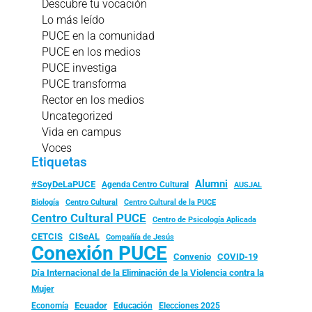
Descubre tu vocación
Lo más leído
PUCE en la comunidad
PUCE en los medios
PUCE investiga
PUCE transforma
Rector en los medios
Uncategorized
Vida en campus
Voces
Etiquetas
Alumni
#SoyDeLaPUCE
Agenda Centro Cultural
AUSJAL
Biología
Centro Cultural
Centro Cultural de la PUCE
Centro Cultural PUCE
Centro de Psicología Aplicada
CISeAL
CETCIS
Compañía de Jesús
Conexión PUCE
Convenio
COVID-19
Día Internacional de la Eliminación de la Violencia contra la
Mujer
Ecuador
Economía
Educación
Elecciones 2025