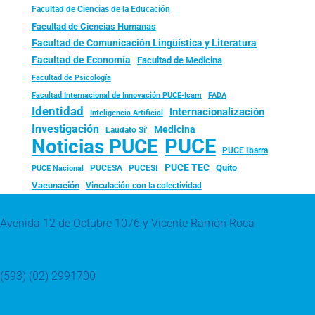
Facultad de Ciencias de la Educación
Facultad de Ciencias Humanas
Facultad de Comunicación Lingüística y Literatura
Facultad de Economía
Facultad de Medicina
Facultad de Psicología
FADA
Facultad Internacional de Innovación PUCE-Icam
Identidad
Internacionalización
Inteligencia Artificial
Investigación
Medicina
Laudato Si’
PUCE
Noticias PUCE
PUCE Ibarra
PUCE TEC
Quito
PUCESA
PUCESI
PUCE Nacional
Vacunación
Vinculación con la colectividad
Avenida 12 de Octubre 1076 y Vicente Ramón Roca
(593) (02) 2991700