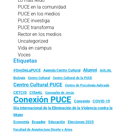
Lo más leído
PUCE en la comunidad
PUCE en los medios
PUCE investiga
PUCE transforma
Rector en los medios
Uncategorized
Vida en campus
Voces
Etiquetas
Alumni
#SoyDeLaPUCE
Agenda Centro Cultural
AUSJAL
Biología
Centro Cultural
Centro Cultural de la PUCE
Centro Cultural PUCE
Centro de Psicología Aplicada
CISeAL
CETCIS
Compañía de Jesús
Conexión PUCE
Convenio
COVID-19
Día Internacional de la Eliminación de la Violencia contra la
Mujer
Ecuador
Economía
Educación
Elecciones 2025
Facultad de Arquitectura Diseño y Artes