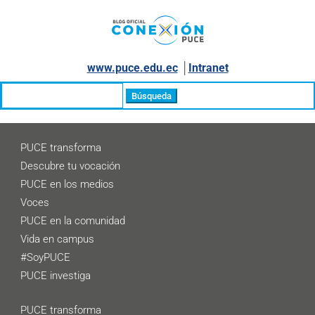
www.puce.edu.ec
│
Intranet
Buscar:
PUCE transforma
Descubre tu vocación
PUCE en los medios
Voces
PUCE en la comunidad
Vida en campus
#SoyPUCE
PUCE investiga
PUCE transforma