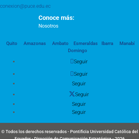
conexion@puce.edu.ec
Conoce más:
Nosotros
Quito
Amazonas
Ambato
Esmeraldas
Ibarra
Manabí
Domingo
Seguir
Seguir
Seguir
Seguir
Seguir
Seguir
© Todos los derechos reservados - Pontificia Universidad Católica del
Ecuador - Dirección de Comunicación Estratégica - 2026