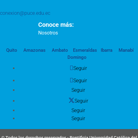
conexion@puce.edu.ec
Conoce más:
Nosotros
Quito
Amazonas
Ambato
Esmeraldas
Ibarra
Manabí
Domingo
Seguir
Seguir
Seguir
Seguir
Seguir
Seguir
© Todos los derechos reservados - Pontificia Universidad Católica del