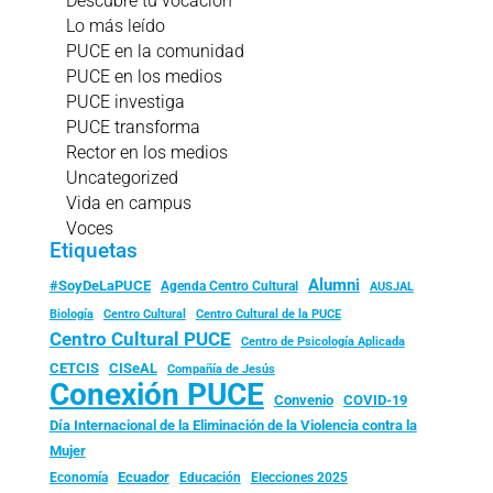
Descubre tu vocación
Lo más leído
PUCE en la comunidad
PUCE en los medios
PUCE investiga
PUCE transforma
Rector en los medios
Uncategorized
Vida en campus
Voces
Etiquetas
Alumni
#SoyDeLaPUCE
Agenda Centro Cultural
AUSJAL
Biología
Centro Cultural
Centro Cultural de la PUCE
Centro Cultural PUCE
Centro de Psicología Aplicada
CISeAL
CETCIS
Compañía de Jesús
Conexión PUCE
Convenio
COVID-19
Día Internacional de la Eliminación de la Violencia contra la
Mujer
Ecuador
Economía
Educación
Elecciones 2025