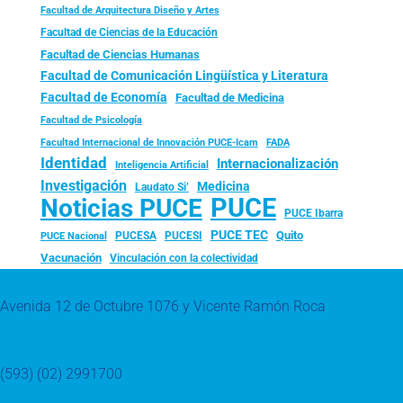
Facultad de Arquitectura Diseño y Artes
Facultad de Ciencias de la Educación
Facultad de Ciencias Humanas
Facultad de Comunicación Lingüística y Literatura
Facultad de Economía
Facultad de Medicina
Facultad de Psicología
FADA
Facultad Internacional de Innovación PUCE-Icam
Identidad
Internacionalización
Inteligencia Artificial
Investigación
Medicina
Laudato Si’
PUCE
Noticias PUCE
PUCE Ibarra
PUCE TEC
Quito
PUCESA
PUCESI
PUCE Nacional
Vacunación
Vinculación con la colectividad
Avenida 12 de Octubre 1076 y Vicente Ramón Roca
(593) (02) 2991700