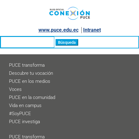
www.puce.edu.ec
│
Intranet
Buscar:
PUCE transforma
Descubre tu vocación
PUCE en los medios
Voces
PUCE en la comunidad
Vida en campus
#SoyPUCE
PUCE investiga
PUCE transforma