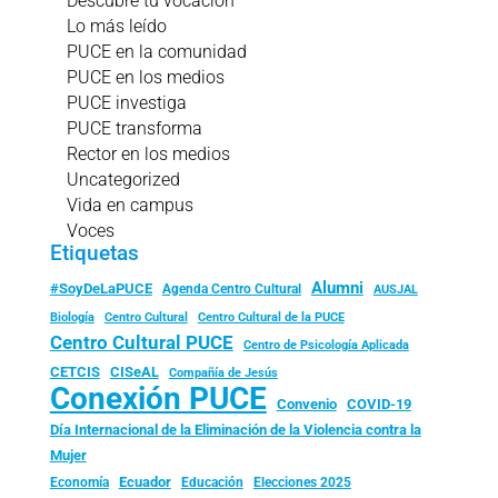
Descubre tu vocación
Lo más leído
PUCE en la comunidad
PUCE en los medios
PUCE investiga
PUCE transforma
Rector en los medios
Uncategorized
Vida en campus
Voces
Etiquetas
Alumni
#SoyDeLaPUCE
Agenda Centro Cultural
AUSJAL
Biología
Centro Cultural
Centro Cultural de la PUCE
Centro Cultural PUCE
Centro de Psicología Aplicada
CISeAL
CETCIS
Compañía de Jesús
Conexión PUCE
Convenio
COVID-19
Día Internacional de la Eliminación de la Violencia contra la
Mujer
Ecuador
Economía
Educación
Elecciones 2025