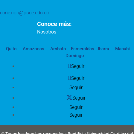
conexion@puce.edu.ec
Conoce más:
Nosotros
Quito
Amazonas
Ambato
Esmeraldas
Ibarra
Manabí
Domingo
Seguir
Seguir
Seguir
Seguir
Seguir
Seguir
© Todos los derechos reservados - Pontificia Universidad Católica del