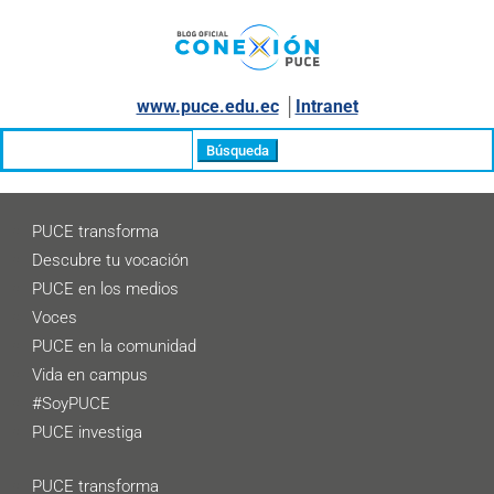
www.puce.edu.ec
│
Intranet
Buscar:
PUCE transforma
Descubre tu vocación
PUCE en los medios
Voces
PUCE en la comunidad
Vida en campus
#SoyPUCE
PUCE investiga
PUCE transforma