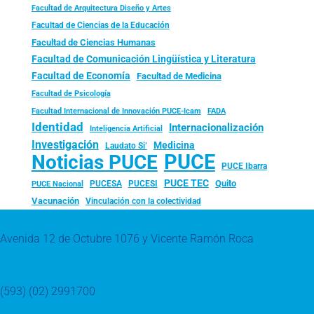
Facultad de Arquitectura Diseño y Artes
Facultad de Ciencias de la Educación
Facultad de Ciencias Humanas
Facultad de Comunicación Lingüística y Literatura
Facultad de Economía
Facultad de Medicina
Facultad de Psicología
FADA
Facultad Internacional de Innovación PUCE-Icam
Identidad
Internacionalización
Inteligencia Artificial
Investigación
Medicina
Laudato Si’
PUCE
Noticias PUCE
PUCE Ibarra
PUCE TEC
Quito
PUCESA
PUCESI
PUCE Nacional
Vacunación
Vinculación con la colectividad
Avenida 12 de Octubre 1076 y Vicente Ramón Roca
(593) (02) 2991700