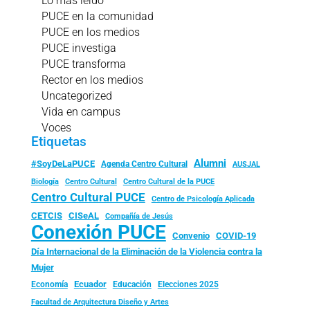
Lo más leído
PUCE en la comunidad
PUCE en los medios
PUCE investiga
PUCE transforma
Rector en los medios
Uncategorized
Vida en campus
Voces
Etiquetas
Alumni
#SoyDeLaPUCE
Agenda Centro Cultural
AUSJAL
Biología
Centro Cultural
Centro Cultural de la PUCE
Centro Cultural PUCE
Centro de Psicología Aplicada
CISeAL
CETCIS
Compañía de Jesús
Conexión PUCE
Convenio
COVID-19
Día Internacional de la Eliminación de la Violencia contra la
Mujer
Ecuador
Economía
Educación
Elecciones 2025
Facultad de Arquitectura Diseño y Artes