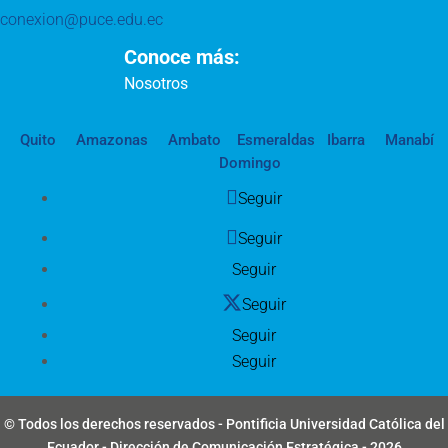
conexion@puce.edu.ec
Conoce más:
Nosotros
Quito
Amazonas
Ambato
Esmeraldas
Ibarra
Manabí
Domingo
Seguir
Seguir
Seguir
Seguir
Seguir
Seguir
© Todos los derechos reservados - Pontificia Universidad Católica del
Ecuador - Dirección de Comunicación Estratégica - 2026