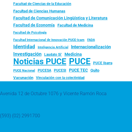
Facultad de Ciencias de la Educación
Facultad de Ciencias Humanas
Facultad de Comunicación Lingüística y Literatura
Facultad de Economía
Facultad de Medicina
Facultad de Psicología
FADA
Facultad Internacional de Innovación PUCE-Icam
Identidad
Internacionalización
Inteligencia Artificial
Investigación
Medicina
Laudato Si’
PUCE
Noticias PUCE
PUCE Ibarra
PUCE TEC
Quito
PUCESA
PUCESI
PUCE Nacional
Vacunación
Vinculación con la colectividad
Avenida 12 de Octubre 1076 y Vicente Ramón Roca
(593) (02) 2991700