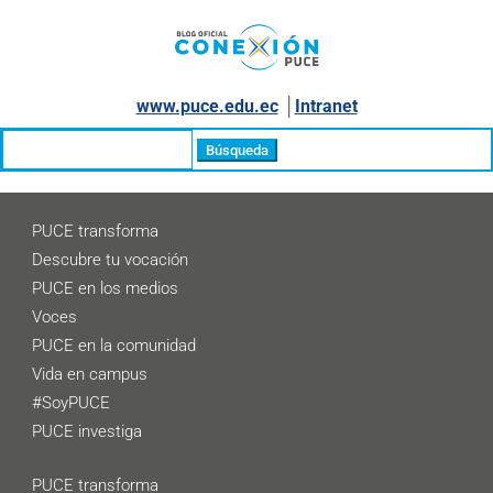
www.puce.edu.ec
│
Intranet
Buscar:
PUCE transforma
Descubre tu vocación
PUCE en los medios
Voces
PUCE en la comunidad
Vida en campus
#SoyPUCE
PUCE investiga
PUCE transforma