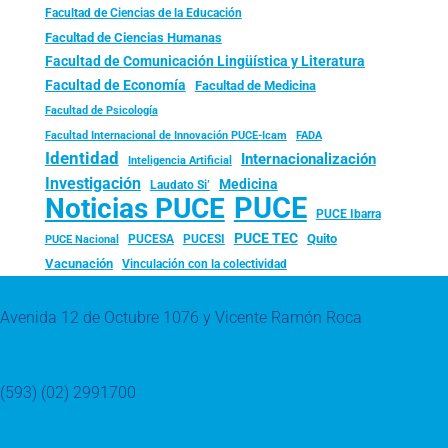
Facultad de Ciencias de la Educación
Facultad de Ciencias Humanas
Facultad de Comunicación Lingüística y Literatura
Facultad de Economía
Facultad de Medicina
Facultad de Psicología
FADA
Facultad Internacional de Innovación PUCE-Icam
Identidad
Internacionalización
Inteligencia Artificial
Investigación
Medicina
Laudato Si’
PUCE
Noticias PUCE
PUCE Ibarra
PUCE TEC
Quito
PUCESA
PUCESI
PUCE Nacional
Vacunación
Vinculación con la colectividad
Avenida 12 de Octubre 1076 y Vicente Ramón Roca
(593) (02) 2991700