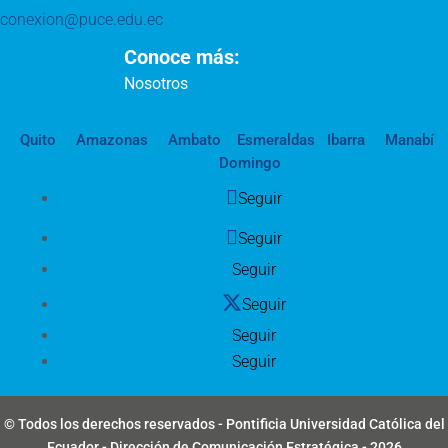
conexion@puce.edu.ec
Conoce más:
Nosotros
Quito
Amazonas
Ambato
Esmeraldas
Ibarra
Manabí
Domingo
Seguir
Seguir
Seguir
Seguir
Seguir
Seguir
© Todos los derechos reservados - Pontificia Universidad Católica del
Ecuador - Dirección de Comunicación Estratégica - 2026