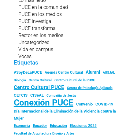
Lo más leído
PUCE en la comunidad
PUCE en los medios
PUCE investiga
PUCE transforma
Rector en los medios
Uncategorized
Vida en campus
Voces
Etiquetas
Alumni
#SoyDeLaPUCE
Agenda Centro Cultural
AUSJAL
Biología
Centro Cultural
Centro Cultural de la PUCE
Centro Cultural PUCE
Centro de Psicología Aplicada
CISeAL
CETCIS
Compañía de Jesús
Conexión PUCE
Convenio
COVID-19
Día Internacional de la Eliminación de la Violencia contra la
Mujer
Ecuador
Economía
Educación
Elecciones 2025
Facultad de Arquitectura Diseño y Artes