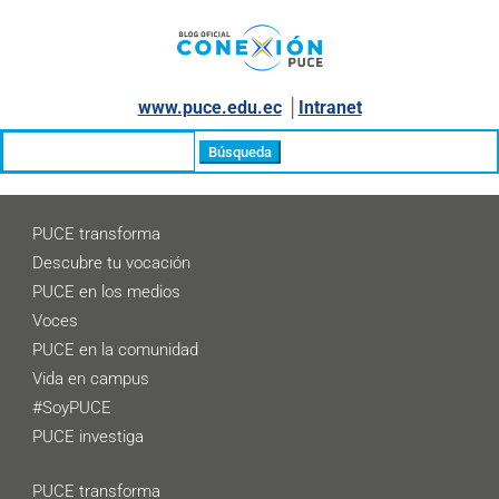
www.puce.edu.ec
│
Intranet
Buscar:
PUCE transforma
Descubre tu vocación
PUCE en los medios
Voces
PUCE en la comunidad
Vida en campus
#SoyPUCE
PUCE investiga
PUCE transforma