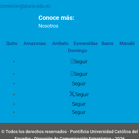
conexion@puce.edu.ec
Conoce más:
Nosotros
Quito
Amazonas
Ambato
Esmeraldas
Ibarra
Manabí
Domingo
Seguir
Seguir
Seguir
Seguir
Seguir
Seguir
© Todos los derechos reservados - Pontificia Universidad Católica del
Ecuador - Dirección de Comunicación Estratégica - 2026