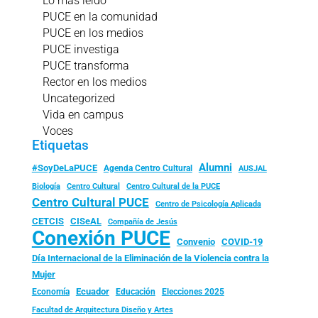
Lo más leído
PUCE en la comunidad
PUCE en los medios
PUCE investiga
PUCE transforma
Rector en los medios
Uncategorized
Vida en campus
Voces
Etiquetas
Alumni
#SoyDeLaPUCE
Agenda Centro Cultural
AUSJAL
Biología
Centro Cultural
Centro Cultural de la PUCE
Centro Cultural PUCE
Centro de Psicología Aplicada
CISeAL
CETCIS
Compañía de Jesús
Conexión PUCE
Convenio
COVID-19
Día Internacional de la Eliminación de la Violencia contra la
Mujer
Ecuador
Economía
Educación
Elecciones 2025
Facultad de Arquitectura Diseño y Artes