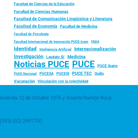
Facultad de Ciencias de la Educación
Facultad de Ciencias Humanas
Facultad de Comunicación Lingüística y Literatura
Facultad de Economía
Facultad de Medicina
Facultad de Psicología
FADA
Facultad Internacional de Innovación PUCE-Icam
Identidad
Internacionalización
Inteligencia Artificial
Investigación
Medicina
Laudato Si’
PUCE
Noticias PUCE
PUCE Ibarra
PUCE TEC
Quito
PUCESA
PUCESI
PUCE Nacional
Vacunación
Vinculación con la colectividad
Avenida 12 de Octubre 1076 y Vicente Ramón Roca
(593) (02) 2991700