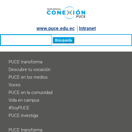
www.puce.edu.ec
│
Intranet
Buscar:
PUCE transforma
Descubre tu vocación
PUCE en los medios
Voces
PUCE en la comunidad
Vida en campus
#SoyPUCE
PUCE investiga
PUCE transforma