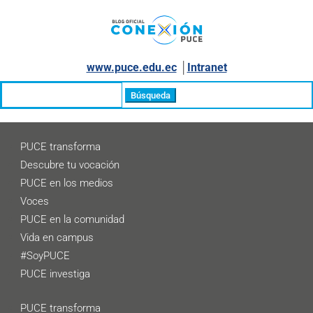
www.puce.edu.ec
│
Intranet
Buscar:
PUCE transforma
Descubre tu vocación
PUCE en los medios
Voces
PUCE en la comunidad
Vida en campus
#SoyPUCE
PUCE investiga
PUCE transforma