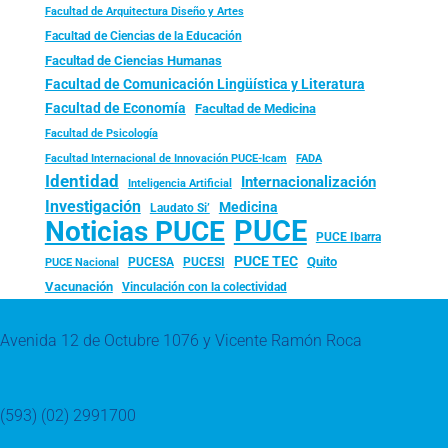
Facultad de Arquitectura Diseño y Artes
Facultad de Ciencias de la Educación
Facultad de Ciencias Humanas
Facultad de Comunicación Lingüística y Literatura
Facultad de Economía
Facultad de Medicina
Facultad de Psicología
FADA
Facultad Internacional de Innovación PUCE-Icam
Identidad
Internacionalización
Inteligencia Artificial
Investigación
Medicina
Laudato Si’
PUCE
Noticias PUCE
PUCE Ibarra
PUCE TEC
Quito
PUCESA
PUCESI
PUCE Nacional
Vacunación
Vinculación con la colectividad
Avenida 12 de Octubre 1076 y Vicente Ramón Roca
(593) (02) 2991700