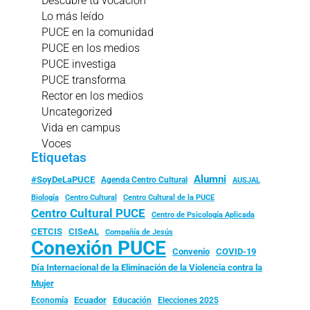
Descubre tu vocación
Lo más leído
PUCE en la comunidad
PUCE en los medios
PUCE investiga
PUCE transforma
Rector en los medios
Uncategorized
Vida en campus
Voces
Etiquetas
Alumni
#SoyDeLaPUCE
Agenda Centro Cultural
AUSJAL
Biología
Centro Cultural
Centro Cultural de la PUCE
Centro Cultural PUCE
Centro de Psicología Aplicada
CISeAL
CETCIS
Compañía de Jesús
Conexión PUCE
Convenio
COVID-19
Día Internacional de la Eliminación de la Violencia contra la
Mujer
Ecuador
Economía
Educación
Elecciones 2025