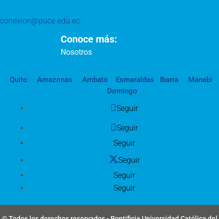
conexion@puce.edu.ec
Conoce más:
Nosotros
Quito
Amazonas
Ambato
Esmeraldas
Ibarra
Manabí
Domingo
Seguir
Seguir
Seguir
Seguir
Seguir
Seguir
© Todos los derechos reservados - Pontificia Universidad Católica del