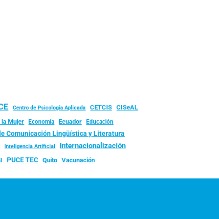
UCE
CISeAL
CETCIS
Centro de Psicología Aplicada
 la Mujer
Ecuador
Economía
Educación
de Comunicación Lingüística y Literatura
d
Internacionalización
Inteligencia Artificial
PUCE TEC
Quito
Vacunación
I