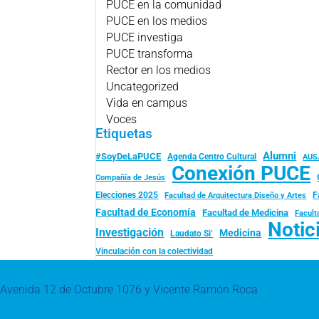
PUCE en la comunidad
PUCE en los medios
PUCE investiga
PUCE transforma
Rector en los medios
Uncategorized
Vida en campus
Voces
Etiquetas
Alumni
#SoyDeLaPUCE
Agenda Centro Cultural
AUS
Conexión PUCE
Compañía de Jesús
Elecciones 2025
F
Facultad de Arquitectura Diseño y Artes
Facultad de Economía
Facultad de Medicina
Facult
Notic
Investigación
Medicina
Laudato Si’
Vinculación con la colectividad
Avenida 12 de Octubre 1076 y Vicente Ramón Roca