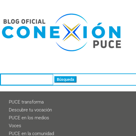
Buscar:
PUCE transforma
Descubre tu vocación
PUCE en los medios
Voces
PUCE en la comunidad