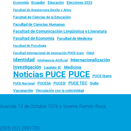
Ecuador
Economía
Educación
Elecciones 2025
Facultad de Arquitectura Diseño y Artes
Facultad de Ciencias de la Educación
Facultad de Ciencias Humanas
Facultad de Comunicación Lingüística y Literatura
Facultad de Economía
Facultad de Medicina
Facultad de Psicología
FADA
Facultad Internacional de Innovación PUCE-Icam
Identidad
Internacionalización
Inteligencia Artificial
Investigación
Medicina
Laudato Si’
PUCE
Noticias PUCE
PUCE Ibarra
PUCE TEC
Quito
PUCESA
PUCESI
PUCE Nacional
Vacunación
Vinculación con la colectividad
Avenida 12 de Octubre 1076 y Vicente Ramón Roca
(593) (02) 2991700