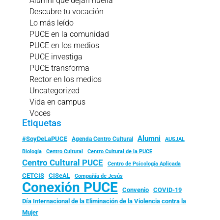
Alumni que dejan huella
Descubre tu vocación
Lo más leído
PUCE en la comunidad
PUCE en los medios
PUCE investiga
PUCE transforma
Rector en los medios
Uncategorized
Vida en campus
Voces
Etiquetas
Alumni
#SoyDeLaPUCE
Agenda Centro Cultural
AUSJAL
Biología
Centro Cultural
Centro Cultural de la PUCE
Centro Cultural PUCE
Centro de Psicología Aplicada
CISeAL
CETCIS
Compañía de Jesús
Conexión PUCE
Convenio
COVID-19
Día Internacional de la Eliminación de la Violencia contra la
Mujer