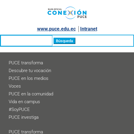
www.puce.edu.ec
│
Intranet
Buscar:
PUCE transforma
Descubre tu vocación
PUCE en los medios
Voces
PUCE en la comunidad
Vida en campus
#SoyPUCE
PUCE investiga
PUCE transforma