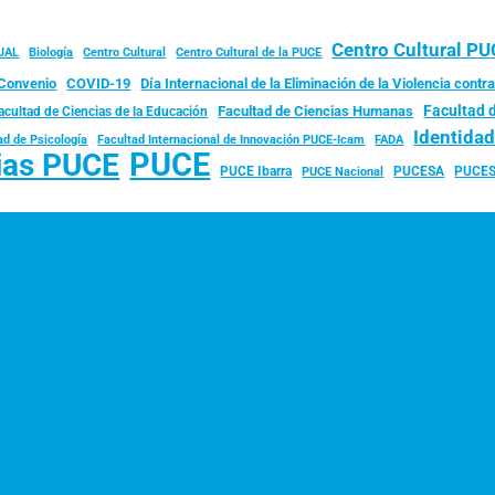
Centro Cultural P
JAL
Biología
Centro Cultural
Centro Cultural de la PUCE
Convenio
COVID-19
Día Internacional de la Eliminación de la Violencia contra
Facultad 
Facultad de Ciencias Humanas
acultad de Ciencias de la Educación
Identida
ad de Psicología
FADA
Facultad Internacional de Innovación PUCE-Icam
PUCE
ias PUCE
PUCE Ibarra
PUCESA
PUCES
PUCE Nacional