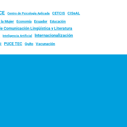
UCE
CISeAL
CETCIS
Centro de Psicología Aplicada
 la Mujer
Ecuador
Economía
Educación
de Comunicación Lingüística y Literatura
d
Internacionalización
Inteligencia Artificial
PUCE TEC
Quito
Vacunación
I