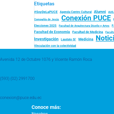
Etiquetas
Alumni
#SoyDeLaPUCE
Agenda Centro Cultural
AUS
Conexión PUCE
Compañía de Jesús
Elecciones 2025
F
Facultad de Arquitectura Diseño y Artes
Facultad de Economía
Facultad de Medicina
Facult
Notic
Investigación
Medicina
Laudato Si’
Vinculación con la colectividad
Avenida 12 de Octubre 1076 y Vicente Ramón Roca
(593) (02) 2991700
conexion@puce.edu.ec
Conoce más:
Nosotros