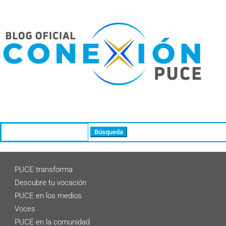
Buscar:
PUCE transforma
Descubre tu vocación
PUCE en los medios
Voces
PUCE en la comunidad