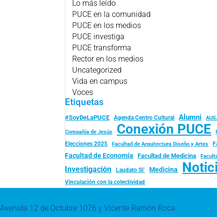
Lo más leído
PUCE en la comunidad
PUCE en los medios
PUCE investiga
PUCE transforma
Rector en los medios
Uncategorized
Vida en campus
Voces
Etiquetas
Alumni
#SoyDeLaPUCE
Agenda Centro Cultural
AUS
Conexión PUCE
Compañía de Jesús
Elecciones 2025
F
Facultad de Arquitectura Diseño y Artes
Facultad de Economía
Facultad de Medicina
Facult
Notic
Investigación
Medicina
Laudato Si’
Vinculación con la colectividad
Avenida 12 de Octubre 1076 y Vicente Ramón Roca