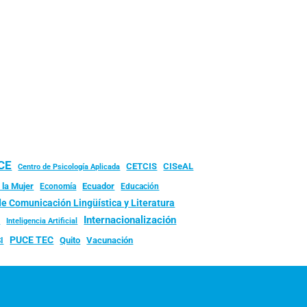
UCE
CISeAL
CETCIS
Centro de Psicología Aplicada
 la Mujer
Ecuador
Economía
Educación
de Comunicación Lingüística y Literatura
d
Internacionalización
Inteligencia Artificial
PUCE TEC
Quito
Vacunación
I