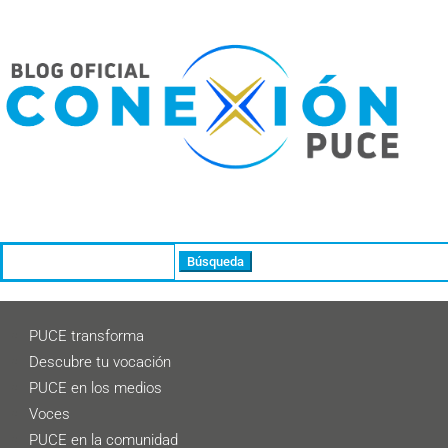
Buscar:
PUCE transforma
Descubre tu vocación
PUCE en los medios
Voces
PUCE en la comunidad