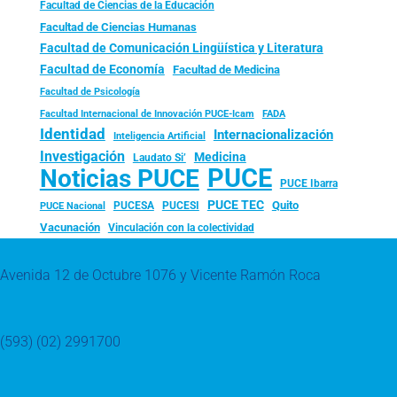
Facultad de Ciencias de la Educación
Facultad de Ciencias Humanas
Facultad de Comunicación Lingüística y Literatura
Facultad de Economía
Facultad de Medicina
Facultad de Psicología
FADA
Facultad Internacional de Innovación PUCE-Icam
Identidad
Internacionalización
Inteligencia Artificial
Investigación
Medicina
Laudato Si’
PUCE
Noticias PUCE
PUCE Ibarra
PUCE TEC
Quito
PUCESA
PUCESI
PUCE Nacional
Vacunación
Vinculación con la colectividad
Avenida 12 de Octubre 1076 y Vicente Ramón Roca
(593) (02) 2991700