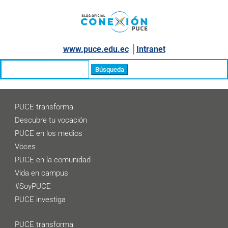
www.puce.edu.ec
│
Intranet
Buscar:
PUCE transforma
Descubre tu vocación
PUCE en los medios
Voces
PUCE en la comunidad
Vida en campus
#SoyPUCE
PUCE investiga
PUCE transforma