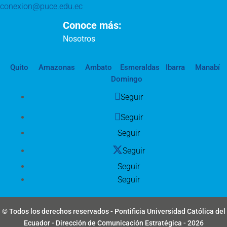
conexion@puce.edu.ec
Conoce más:
Nosotros
Quito
Amazonas
Ambato
Esmeraldas
Ibarra
Manabí
Domingo
Seguir
Seguir
Seguir
Seguir
Seguir
Seguir
© Todos los derechos reservados - Pontificia Universidad Católica del
Ecuador - Dirección de Comunicación Estratégica - 2026