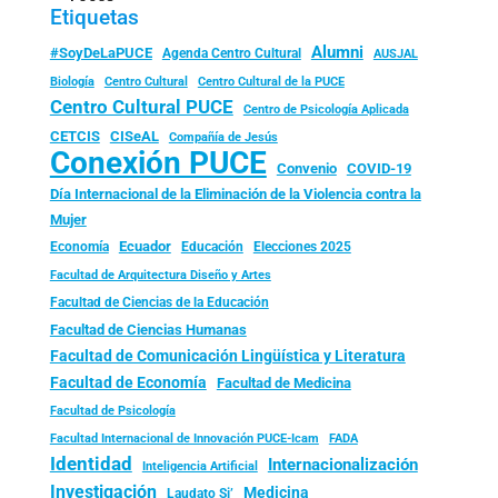
Etiquetas
Alumni
#SoyDeLaPUCE
Agenda Centro Cultural
AUSJAL
Biología
Centro Cultural
Centro Cultural de la PUCE
Centro Cultural PUCE
Centro de Psicología Aplicada
CISeAL
CETCIS
Compañía de Jesús
Conexión PUCE
Convenio
COVID-19
Día Internacional de la Eliminación de la Violencia contra la
Mujer
Ecuador
Economía
Educación
Elecciones 2025
Facultad de Arquitectura Diseño y Artes
Facultad de Ciencias de la Educación
Facultad de Ciencias Humanas
Facultad de Comunicación Lingüística y Literatura
Facultad de Economía
Facultad de Medicina
Facultad de Psicología
FADA
Facultad Internacional de Innovación PUCE-Icam
Identidad
Internacionalización
Inteligencia Artificial
Investigación
Medicina
Laudato Si’