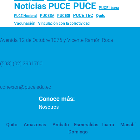
PUCE
Noticias PUCE
PUCE Ibarra
PUCE TEC
Quito
PUCESA
PUCESI
PUCE Nacional
Vacunación
Vinculación con la colectividad
Avenida 12 de Octubre 1076 y Vicente Ramón Roca
(593) (02) 2991700
conexion@puce.edu.ec
Conoce más:
Nosotros
Quito
Amazonas
Ambato
Esmeraldas
Ibarra
Manabí
Domingo