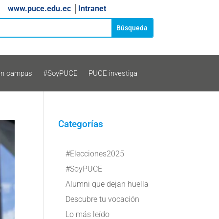
www.puce.edu.ec
│
Intranet
en campus
#SoyPUCE
PUCE investiga
Categorías
#Elecciones2025
#SoyPUCE
Alumni que dejan huella
Descubre tu vocación
Lo más leído