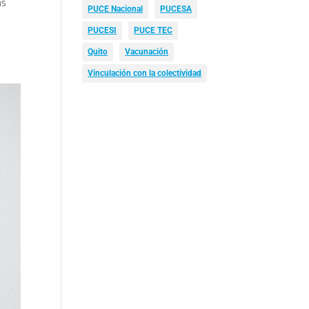
as
PUCE Nacional
PUCESA
PUCESI
PUCE TEC
Quito
Vacunación
Vinculación con la colectividad