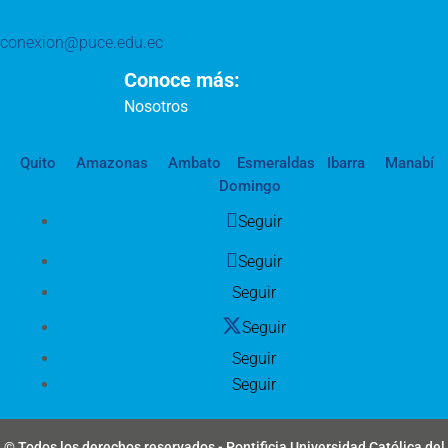
conexion@puce.edu.ec
Conoce más:
Nosotros
Quito
Amazonas
Ambato
Esmeraldas
Ibarra
Manabí
Domingo
Seguir
Seguir
Seguir
Seguir
Seguir
Seguir
© Todos los derechos reservados - Pontificia Universidad Católica del