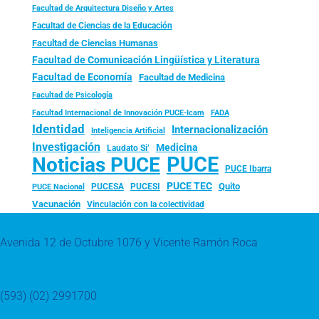
Facultad de Arquitectura Diseño y Artes
Facultad de Ciencias de la Educación
Facultad de Ciencias Humanas
Facultad de Comunicación Lingüística y Literatura
Facultad de Economía
Facultad de Medicina
Facultad de Psicología
FADA
Facultad Internacional de Innovación PUCE-Icam
Identidad
Internacionalización
Inteligencia Artificial
Investigación
Medicina
Laudato Si’
PUCE
Noticias PUCE
PUCE Ibarra
PUCE TEC
Quito
PUCESA
PUCESI
PUCE Nacional
Vacunación
Vinculación con la colectividad
Avenida 12 de Octubre 1076 y Vicente Ramón Roca
(593) (02) 2991700