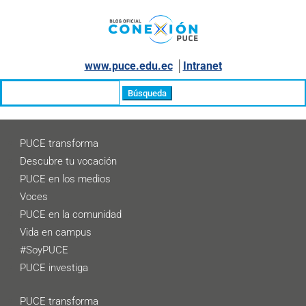
www.puce.edu.ec
│
Intranet
Buscar:
PUCE transforma
Descubre tu vocación
PUCE en los medios
Voces
PUCE en la comunidad
Vida en campus
#SoyPUCE
PUCE investiga
PUCE transforma