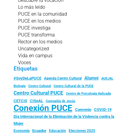
Descubre tu vocación
Lo más leído
PUCE en la comunidad
PUCE en los medios
PUCE investiga
PUCE transforma
Rector en los medios
Uncategorized
Vida en campus
Voces
Etiquetas
Alumni
#SoyDeLaPUCE
Agenda Centro Cultural
AUSJAL
Biología
Centro Cultural
Centro Cultural de la PUCE
Centro Cultural PUCE
Centro de Psicología Aplicada
CISeAL
CETCIS
Compañía de Jesús
Conexión PUCE
Convenio
COVID-19
Día Internacional de la Eliminación de la Violencia contra la
Mujer
Ecuador
Economía
Educación
Elecciones 2025