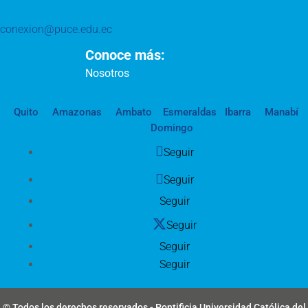
conexion@puce.edu.ec
Conoce más:
Nosotros
Quito
Amazonas
Ambato
Esmeraldas
Ibarra
Manabí
Domingo
Seguir
Seguir
Seguir
Seguir
Seguir
Seguir
© Todos los derechos reservados - Pontificia Universidad Católica del