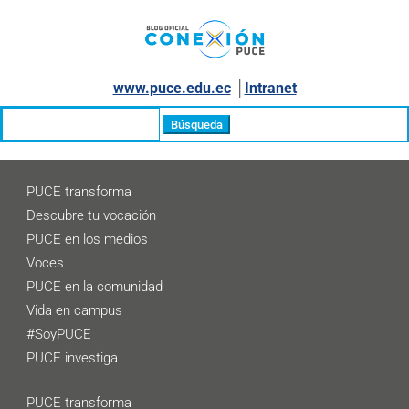
www.puce.edu.ec
│
Intranet
Buscar:
PUCE transforma
Descubre tu vocación
PUCE en los medios
Voces
PUCE en la comunidad
Vida en campus
#SoyPUCE
PUCE investiga
PUCE transforma