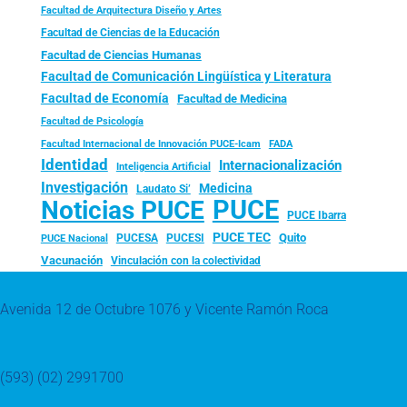
Facultad de Arquitectura Diseño y Artes
Facultad de Ciencias de la Educación
Facultad de Ciencias Humanas
Facultad de Comunicación Lingüística y Literatura
Facultad de Economía
Facultad de Medicina
Facultad de Psicología
FADA
Facultad Internacional de Innovación PUCE-Icam
Identidad
Internacionalización
Inteligencia Artificial
Investigación
Medicina
Laudato Si’
PUCE
Noticias PUCE
PUCE Ibarra
PUCE TEC
Quito
PUCESA
PUCESI
PUCE Nacional
Vacunación
Vinculación con la colectividad
Avenida 12 de Octubre 1076 y Vicente Ramón Roca
(593) (02) 2991700