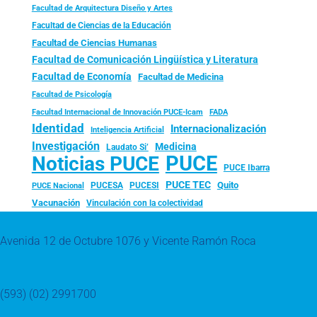
Facultad de Arquitectura Diseño y Artes
Facultad de Ciencias de la Educación
Facultad de Ciencias Humanas
Facultad de Comunicación Lingüística y Literatura
Facultad de Economía
Facultad de Medicina
Facultad de Psicología
FADA
Facultad Internacional de Innovación PUCE-Icam
Identidad
Internacionalización
Inteligencia Artificial
Investigación
Medicina
Laudato Si’
PUCE
Noticias PUCE
PUCE Ibarra
PUCE TEC
Quito
PUCESA
PUCESI
PUCE Nacional
Vacunación
Vinculación con la colectividad
Avenida 12 de Octubre 1076 y Vicente Ramón Roca
(593) (02) 2991700