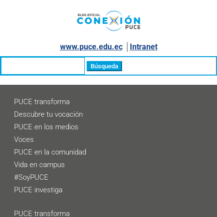
www.puce.edu.ec
│
Intranet
Buscar:
PUCE transforma
Descubre tu vocación
PUCE en los medios
Voces
PUCE en la comunidad
Vida en campus
#SoyPUCE
PUCE investiga
PUCE transforma