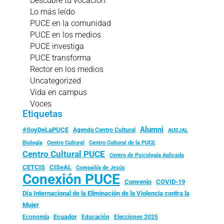
Descubre tu vocación
Lo más leído
PUCE en la comunidad
PUCE en los medios
PUCE investiga
PUCE transforma
Rector en los medios
Uncategorized
Vida en campus
Voces
Etiquetas
Alumni
#SoyDeLaPUCE
Agenda Centro Cultural
AUSJAL
Biología
Centro Cultural
Centro Cultural de la PUCE
Centro Cultural PUCE
Centro de Psicología Aplicada
CISeAL
CETCIS
Compañía de Jesús
Conexión PUCE
Convenio
COVID-19
Día Internacional de la Eliminación de la Violencia contra la
Mujer
Ecuador
Economía
Educación
Elecciones 2025