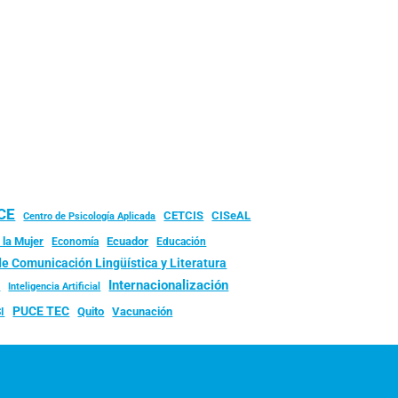
UCE
CISeAL
CETCIS
Centro de Psicología Aplicada
 la Mujer
Ecuador
Economía
Educación
de Comunicación Lingüística y Literatura
d
Internacionalización
Inteligencia Artificial
PUCE TEC
Quito
Vacunación
I