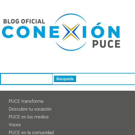
Buscar:
PUCE transforma
Descubre tu vocación
PUCE en los medios
Voces
PUCE en la comunidad