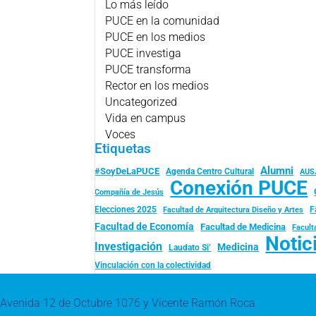
Lo más leído
PUCE en la comunidad
PUCE en los medios
PUCE investiga
PUCE transforma
Rector en los medios
Uncategorized
Vida en campus
Voces
Etiquetas
Alumni
#SoyDeLaPUCE
Agenda Centro Cultural
AUS
Conexión PUCE
Compañía de Jesús
Elecciones 2025
F
Facultad de Arquitectura Diseño y Artes
Facultad de Economía
Facultad de Medicina
Facult
Notic
Investigación
Medicina
Laudato Si’
Vinculación con la colectividad
Avenida 12 de Octubre 1076 y Vicente Ramón Roca