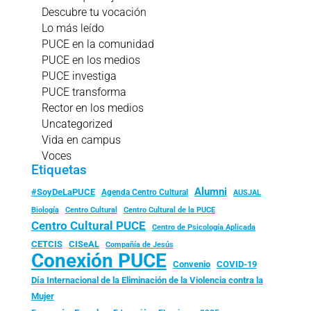
Descubre tu vocación
Lo más leído
PUCE en la comunidad
PUCE en los medios
PUCE investiga
PUCE transforma
Rector en los medios
Uncategorized
Vida en campus
Voces
Etiquetas
Alumni
#SoyDeLaPUCE
Agenda Centro Cultural
AUSJAL
Biología
Centro Cultural
Centro Cultural de la PUCE
Centro Cultural PUCE
Centro de Psicología Aplicada
CISeAL
CETCIS
Compañía de Jesús
Conexión PUCE
Convenio
COVID-19
Día Internacional de la Eliminación de la Violencia contra la
Mujer