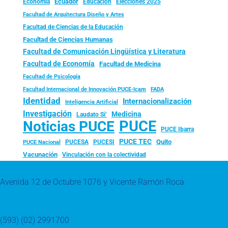
Ecuador
Economía
Educación
Elecciones 2025
Facultad de Arquitectura Diseño y Artes
Facultad de Ciencias de la Educación
Facultad de Ciencias Humanas
Facultad de Comunicación Lingüística y Literatura
Facultad de Economía
Facultad de Medicina
Facultad de Psicología
FADA
Facultad Internacional de Innovación PUCE-Icam
Identidad
Internacionalización
Inteligencia Artificial
Investigación
Medicina
Laudato Si’
PUCE
Noticias PUCE
PUCE Ibarra
PUCE TEC
Quito
PUCESA
PUCESI
PUCE Nacional
Vacunación
Vinculación con la colectividad
Avenida 12 de Octubre 1076 y Vicente Ramón Roca
(593) (02) 2991700