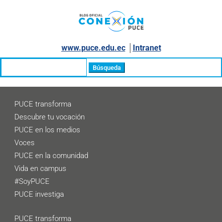
www.puce.edu.ec
│
Intranet
Buscar:
PUCE transforma
Descubre tu vocación
PUCE en los medios
Voces
PUCE en la comunidad
Vida en campus
#SoyPUCE
PUCE investiga
PUCE transforma