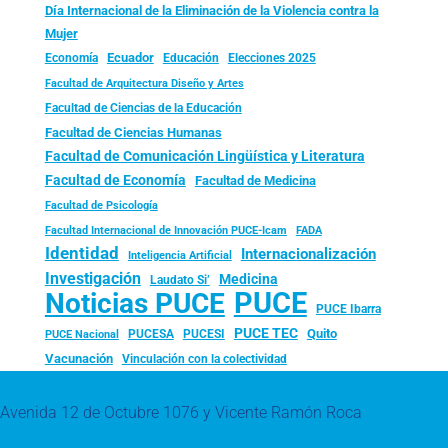
Día Internacional de la Eliminación de la Violencia contra la
Mujer
Ecuador
Economía
Educación
Elecciones 2025
Facultad de Arquitectura Diseño y Artes
Facultad de Ciencias de la Educación
Facultad de Ciencias Humanas
Facultad de Comunicación Lingüística y Literatura
Facultad de Economía
Facultad de Medicina
Facultad de Psicología
FADA
Facultad Internacional de Innovación PUCE-Icam
Identidad
Internacionalización
Inteligencia Artificial
Investigación
Medicina
Laudato Si’
PUCE
Noticias PUCE
PUCE Ibarra
PUCE TEC
Quito
PUCESA
PUCESI
PUCE Nacional
Vacunación
Vinculación con la colectividad
Avenida 12 de Octubre 1076 y Vicente Ramón Roca