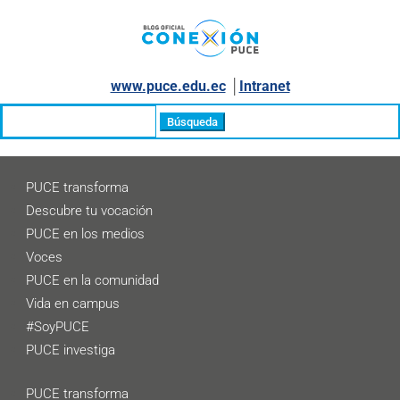
www.puce.edu.ec
│
Intranet
Buscar:
PUCE transforma
Descubre tu vocación
PUCE en los medios
Voces
PUCE en la comunidad
Vida en campus
#SoyPUCE
PUCE investiga
PUCE transforma