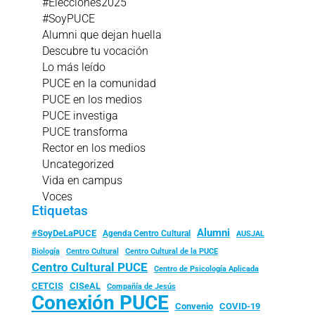
#Elecciones2025
#SoyPUCE
Alumni que dejan huella
Descubre tu vocación
Lo más leído
PUCE en la comunidad
PUCE en los medios
PUCE investiga
PUCE transforma
Rector en los medios
Uncategorized
Vida en campus
Voces
Etiquetas
Alumni
#SoyDeLaPUCE
Agenda Centro Cultural
AUSJAL
Biología
Centro Cultural
Centro Cultural de la PUCE
Centro Cultural PUCE
Centro de Psicología Aplicada
CISeAL
CETCIS
Compañía de Jesús
Conexión PUCE
Convenio
COVID-19