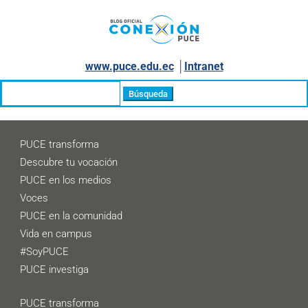
www.puce.edu.ec
│
Intranet
Buscar:
PUCE transforma
Descubre tu vocación
PUCE en los medios
Voces
PUCE en la comunidad
Vida en campus
#SoyPUCE
PUCE investiga
PUCE transforma