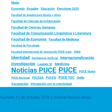
Mujer
Ecuador
Economía
Educación
Elecciones 2025
Facultad de Arquitectura Diseño y Artes
Facultad de Ciencias de la Educación
Facultad de Ciencias Humanas
Facultad de Comunicación Lingüística y Literatura
Facultad de Economía
Facultad de Medicina
Facultad de Psicología
FADA
Facultad Internacional de Innovación PUCE-Icam
Identidad
Internacionalización
Inteligencia Artificial
Investigación
Medicina
Laudato Si’
PUCE
Noticias PUCE
PUCE Ibarra
PUCE TEC
Quito
PUCESA
PUCESI
PUCE Nacional
Vacunación
Vinculación con la colectividad
Avenida 12 de Octubre 1076 y Vicente Ramón Roca