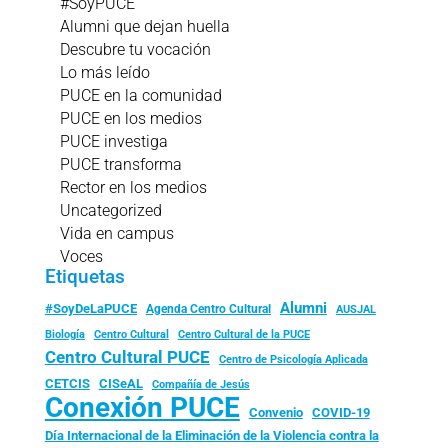
#SoyPUCE
Alumni que dejan huella
Descubre tu vocación
Lo más leído
PUCE en la comunidad
PUCE en los medios
PUCE investiga
PUCE transforma
Rector en los medios
Uncategorized
Vida en campus
Voces
Etiquetas
Alumni
#SoyDeLaPUCE
Agenda Centro Cultural
AUSJAL
Biología
Centro Cultural
Centro Cultural de la PUCE
Centro Cultural PUCE
Centro de Psicología Aplicada
CISeAL
CETCIS
Compañía de Jesús
Conexión PUCE
Convenio
COVID-19
Día Internacional de la Eliminación de la Violencia contra la