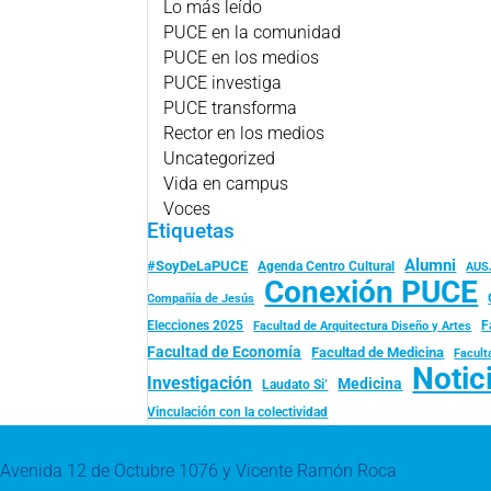
Lo más leído
PUCE en la comunidad
PUCE en los medios
PUCE investiga
PUCE transforma
Rector en los medios
Uncategorized
Vida en campus
Voces
Etiquetas
Alumni
#SoyDeLaPUCE
Agenda Centro Cultural
AUS
Conexión PUCE
Compañía de Jesús
Elecciones 2025
F
Facultad de Arquitectura Diseño y Artes
Facultad de Economía
Facultad de Medicina
Facult
Notic
Investigación
Medicina
Laudato Si’
Vinculación con la colectividad
Avenida 12 de Octubre 1076 y Vicente Ramón Roca