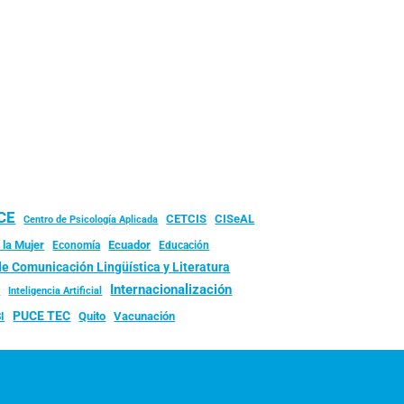
UCE
CISeAL
CETCIS
Centro de Psicología Aplicada
 la Mujer
Ecuador
Economía
Educación
de Comunicación Lingüística y Literatura
d
Internacionalización
Inteligencia Artificial
PUCE TEC
Quito
Vacunación
I