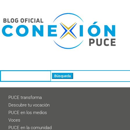
Buscar:
PUCE transforma
Descubre tu vocación
PUCE en los medios
Voces
PUCE en la comunidad