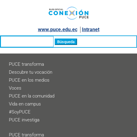
www.puce.edu.ec
│
Intranet
Buscar:
PUCE transforma
Descubre tu vocación
PUCE en los medios
Voces
PUCE en la comunidad
Vida en campus
#SoyPUCE
PUCE investiga
PUCE transforma