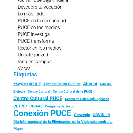
Alumni que dejan huella
Descubre tu vocación
Lo más leído
PUCE en la comunidad
PUCE en los medios
PUCE investiga
PUCE transforma
Rector en los medios
Uncategorized
Vida en campus
Voces
Etiquetas
Alumni
#SoyDeLaPUCE
Agenda Centro Cultural
AUSJAL
Biología
Centro Cultural
Centro Cultural de la PUCE
Centro Cultural PUCE
Centro de Psicología Aplicada
CISeAL
CETCIS
Compañía de Jesús
Conexión PUCE
Convenio
COVID-19
Día Internacional de la Eliminación de la Violencia contra la
Mujer