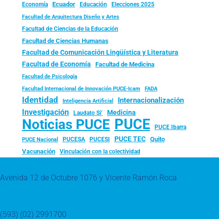
Ecuador
Economía
Educación
Elecciones 2025
Facultad de Arquitectura Diseño y Artes
Facultad de Ciencias de la Educación
Facultad de Ciencias Humanas
Facultad de Comunicación Lingüística y Literatura
Facultad de Economía
Facultad de Medicina
Facultad de Psicología
FADA
Facultad Internacional de Innovación PUCE-Icam
Identidad
Internacionalización
Inteligencia Artificial
Investigación
Medicina
Laudato Si’
PUCE
Noticias PUCE
PUCE Ibarra
PUCE TEC
Quito
PUCESA
PUCESI
PUCE Nacional
Vacunación
Vinculación con la colectividad
Avenida 12 de Octubre 1076 y Vicente Ramón Roca
(593) (02) 2991700