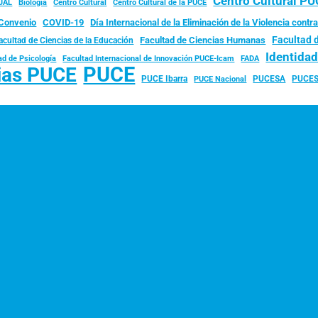
Centro Cultural P
JAL
Biología
Centro Cultural
Centro Cultural de la PUCE
Convenio
COVID-19
Día Internacional de la Eliminación de la Violencia contra
Facultad 
Facultad de Ciencias Humanas
acultad de Ciencias de la Educación
Identida
ad de Psicología
FADA
Facultad Internacional de Innovación PUCE-Icam
PUCE
ias PUCE
PUCE Ibarra
PUCESA
PUCES
PUCE Nacional