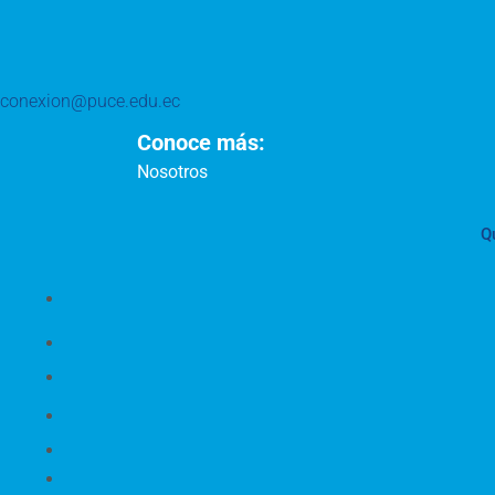
conexion@puce.edu.ec
Conoce más:
Nosotros
Q