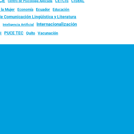
UCE
CISeAL
CETCIS
Centro de Psicología Aplicada
 la Mujer
Ecuador
Economía
Educación
de Comunicación Lingüística y Literatura
d
Internacionalización
Inteligencia Artificial
PUCE TEC
Quito
Vacunación
I