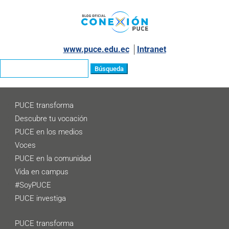
www.puce.edu.ec
│
Intranet
Buscar:
PUCE transforma
Descubre tu vocación
PUCE en los medios
Voces
PUCE en la comunidad
Vida en campus
#SoyPUCE
PUCE investiga
PUCE transforma