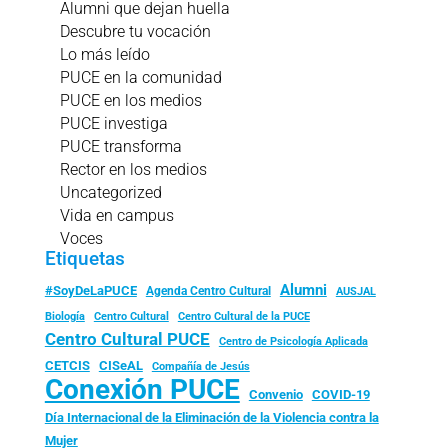
Alumni que dejan huella
Descubre tu vocación
Lo más leído
PUCE en la comunidad
PUCE en los medios
PUCE investiga
PUCE transforma
Rector en los medios
Uncategorized
Vida en campus
Voces
Etiquetas
Alumni
#SoyDeLaPUCE
Agenda Centro Cultural
AUSJAL
Biología
Centro Cultural
Centro Cultural de la PUCE
Centro Cultural PUCE
Centro de Psicología Aplicada
CISeAL
CETCIS
Compañía de Jesús
Conexión PUCE
Convenio
COVID-19
Día Internacional de la Eliminación de la Violencia contra la
Mujer