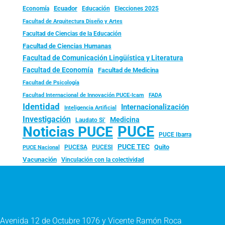
Ecuador
Economía
Educación
Elecciones 2025
Facultad de Arquitectura Diseño y Artes
Facultad de Ciencias de la Educación
Facultad de Ciencias Humanas
Facultad de Comunicación Lingüística y Literatura
Facultad de Economía
Facultad de Medicina
Facultad de Psicología
FADA
Facultad Internacional de Innovación PUCE-Icam
Identidad
Internacionalización
Inteligencia Artificial
Investigación
Medicina
Laudato Si’
PUCE
Noticias PUCE
PUCE Ibarra
PUCE TEC
Quito
PUCESA
PUCESI
PUCE Nacional
Vacunación
Vinculación con la colectividad
Avenida 12 de Octubre 1076 y Vicente Ramón Roca