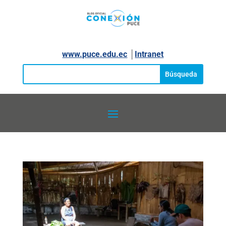
www.puce.edu.ec
│
Intranet