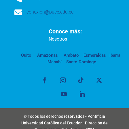

conexion@puce.edu.ec
Conoce más:
Nosotros
Quito
Amazonas
Ambato
Esmeraldas
Ibarra
Manabí
Santo Domingo
© Todos los derechos reservados - Pontificia
Universidad Católica del Ecuador - Dirección de