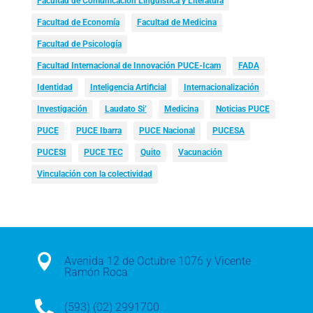
Facultad de Comunicación Lingüística y Literatura
Facultad de Economía
Facultad de Medicina
Facultad de Psicología
Facultad Internacional de Innovación PUCE-Icam
FADA
Identidad
Inteligencia Artificial
Internacionalización
Investigación
Laudato Si’
Medicina
Noticias PUCE
PUCE
PUCE Ibarra
PUCE Nacional
PUCESA
PUCESI
PUCE TEC
Quito
Vacunación
Vinculación con la colectividad

Avenida 12 de Octubre 1076 y Vicente
Ramón Roca

(593) (02) 2991700