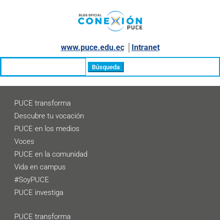
www.puce.edu.ec
│
Intranet
Buscar:
PUCE transforma
Descubre tu vocación
PUCE en los medios
Voces
PUCE en la comunidad
Vida en campus
#SoyPUCE
PUCE investiga
PUCE transforma