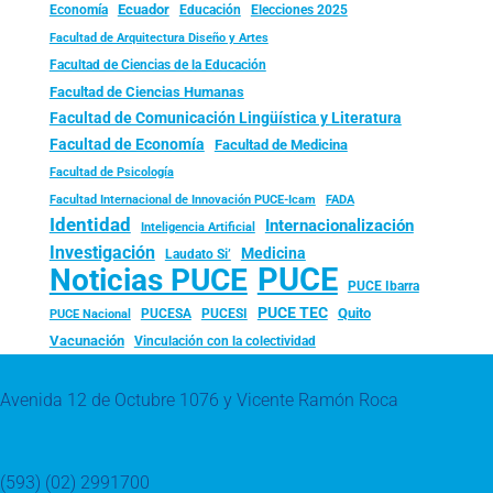
Ecuador
Economía
Educación
Elecciones 2025
Facultad de Arquitectura Diseño y Artes
Facultad de Ciencias de la Educación
Facultad de Ciencias Humanas
Facultad de Comunicación Lingüística y Literatura
Facultad de Economía
Facultad de Medicina
Facultad de Psicología
FADA
Facultad Internacional de Innovación PUCE-Icam
Identidad
Internacionalización
Inteligencia Artificial
Investigación
Medicina
Laudato Si’
PUCE
Noticias PUCE
PUCE Ibarra
PUCE TEC
Quito
PUCESA
PUCESI
PUCE Nacional
Vacunación
Vinculación con la colectividad
Avenida 12 de Octubre 1076 y Vicente Ramón Roca
(593) (02) 2991700