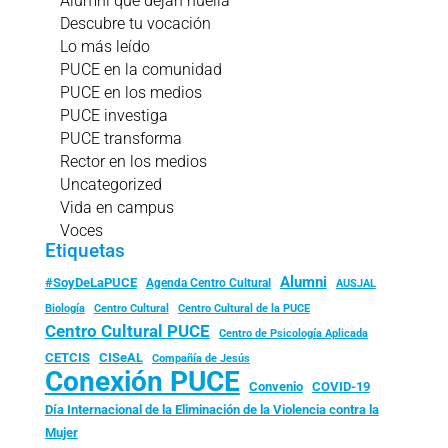
Alumni que dejan huella
Descubre tu vocación
Lo más leído
PUCE en la comunidad
PUCE en los medios
PUCE investiga
PUCE transforma
Rector en los medios
Uncategorized
Vida en campus
Voces
Etiquetas
Alumni
#SoyDeLaPUCE
Agenda Centro Cultural
AUSJAL
Biología
Centro Cultural
Centro Cultural de la PUCE
Centro Cultural PUCE
Centro de Psicología Aplicada
CISeAL
CETCIS
Compañía de Jesús
Conexión PUCE
Convenio
COVID-19
Día Internacional de la Eliminación de la Violencia contra la
Mujer