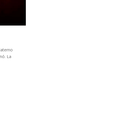
raterno
enó. La