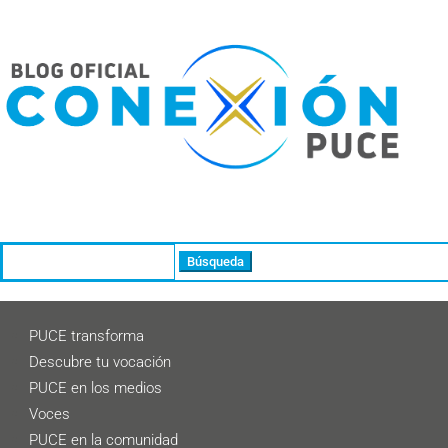
Buscar:
PUCE transforma
Descubre tu vocación
PUCE en los medios
Voces
PUCE en la comunidad