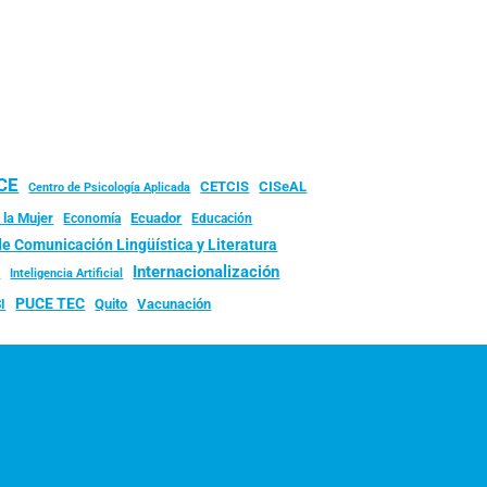
UCE
CISeAL
CETCIS
Centro de Psicología Aplicada
 la Mujer
Ecuador
Economía
Educación
de Comunicación Lingüística y Literatura
d
Internacionalización
Inteligencia Artificial
PUCE TEC
Quito
Vacunación
I