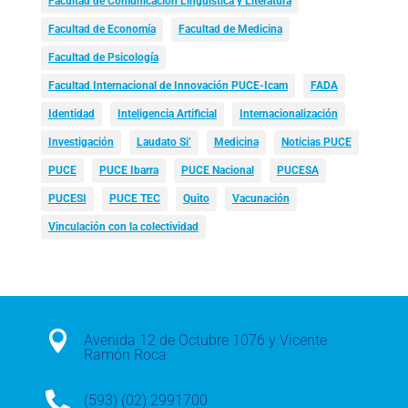
Facultad de Comunicación Lingüística y Literatura
Facultad de Economía
Facultad de Medicina
Facultad de Psicología
Facultad Internacional de Innovación PUCE-Icam
FADA
Identidad
Inteligencia Artificial
Internacionalización
Investigación
Laudato Si’
Medicina
Noticias PUCE
PUCE
PUCE Ibarra
PUCE Nacional
PUCESA
PUCESI
PUCE TEC
Quito
Vacunación
Vinculación con la colectividad

Avenida 12 de Octubre 1076 y Vicente
Ramón Roca

(593) (02) 2991700