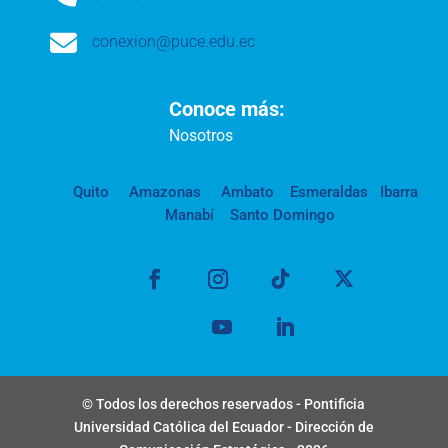

conexion@puce.edu.ec
Conoce más:
Nosotros
Quito
Amazonas
Ambato
Esmeraldas
Ibarra
Manabí
Santo Domingo
© Todos los derechos reservados - Pontificia
Universidad Católica del Ecuador - Dirección de