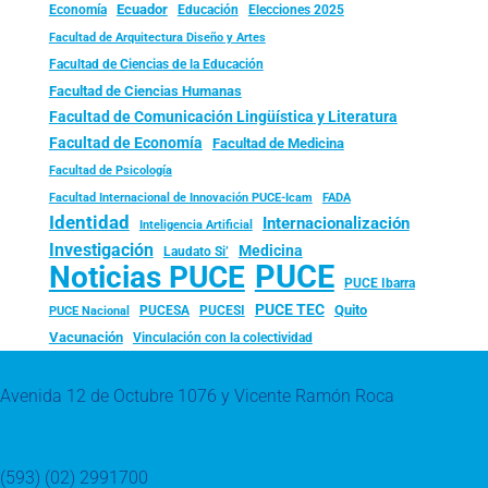
Ecuador
Economía
Educación
Elecciones 2025
Facultad de Arquitectura Diseño y Artes
Facultad de Ciencias de la Educación
Facultad de Ciencias Humanas
Facultad de Comunicación Lingüística y Literatura
Facultad de Economía
Facultad de Medicina
Facultad de Psicología
FADA
Facultad Internacional de Innovación PUCE-Icam
Identidad
Internacionalización
Inteligencia Artificial
Investigación
Medicina
Laudato Si’
PUCE
Noticias PUCE
PUCE Ibarra
PUCE TEC
Quito
PUCESA
PUCESI
PUCE Nacional
Vacunación
Vinculación con la colectividad
Avenida 12 de Octubre 1076 y Vicente Ramón Roca
(593) (02) 2991700