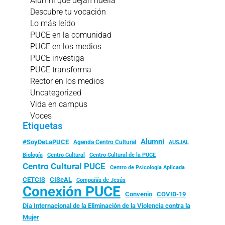
Alumni que dejan huella
Descubre tu vocación
Lo más leído
PUCE en la comunidad
PUCE en los medios
PUCE investiga
PUCE transforma
Rector en los medios
Uncategorized
Vida en campus
Voces
Etiquetas
Alumni
#SoyDeLaPUCE
Agenda Centro Cultural
AUSJAL
Biología
Centro Cultural
Centro Cultural de la PUCE
Centro Cultural PUCE
Centro de Psicología Aplicada
CISeAL
CETCIS
Compañía de Jesús
Conexión PUCE
Convenio
COVID-19
Día Internacional de la Eliminación de la Violencia contra la
Mujer