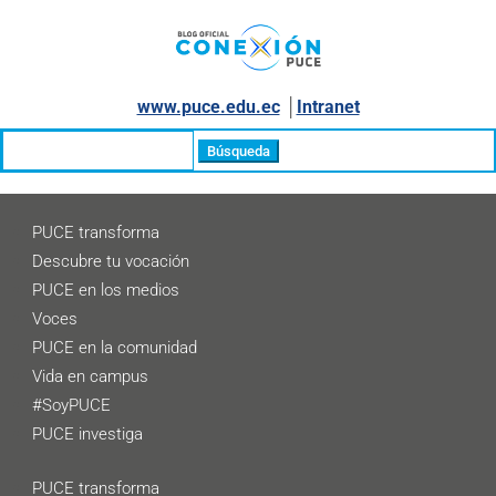
www.puce.edu.ec
│
Intranet
Buscar:
PUCE transforma
Descubre tu vocación
PUCE en los medios
Voces
PUCE en la comunidad
Vida en campus
#SoyPUCE
PUCE investiga
PUCE transforma