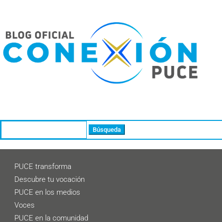
Buscar:
PUCE transforma
Descubre tu vocación
PUCE en los medios
Voces
PUCE en la comunidad