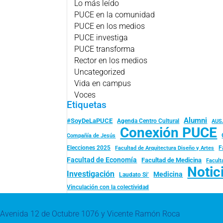
Lo más leído
PUCE en la comunidad
PUCE en los medios
PUCE investiga
PUCE transforma
Rector en los medios
Uncategorized
Vida en campus
Voces
Etiquetas
Alumni
#SoyDeLaPUCE
Agenda Centro Cultural
AUS
Conexión PUCE
Compañía de Jesús
Elecciones 2025
F
Facultad de Arquitectura Diseño y Artes
Facultad de Economía
Facultad de Medicina
Facult
Notic
Investigación
Medicina
Laudato Si’
Vinculación con la colectividad
Avenida 12 de Octubre 1076 y Vicente Ramón Roca