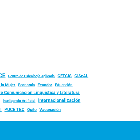
UCE
CISeAL
CETCIS
Centro de Psicología Aplicada
 la Mujer
Ecuador
Economía
Educación
de Comunicación Lingüística y Literatura
d
Internacionalización
Inteligencia Artificial
PUCE TEC
Quito
Vacunación
I