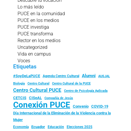
Descubre tu vocación
Lo más leído
PUCE en la comunidad
PUCE en los medios
PUCE investiga
PUCE transforma
Rector en los medios
Uncategorized
Vida en campus
Voces
Etiquetas
Alumni
#SoyDeLaPUCE
Agenda Centro Cultural
AUSJAL
Biología
Centro Cultural
Centro Cultural de la PUCE
Centro Cultural PUCE
Centro de Psicología Aplicada
CISeAL
CETCIS
Compañía de Jesús
Conexión PUCE
Convenio
COVID-19
Día Internacional de la Eliminación de la Violencia contra la
Mujer
Ecuador
Economía
Educación
Elecciones 2025