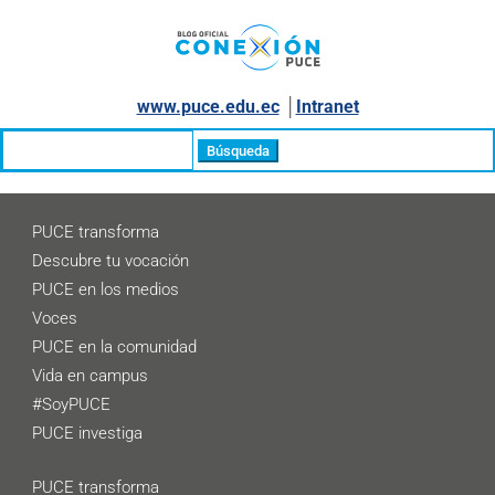
www.puce.edu.ec
│
Intranet
Buscar:
PUCE transforma
Descubre tu vocación
PUCE en los medios
Voces
PUCE en la comunidad
Vida en campus
#SoyPUCE
PUCE investiga
PUCE transforma