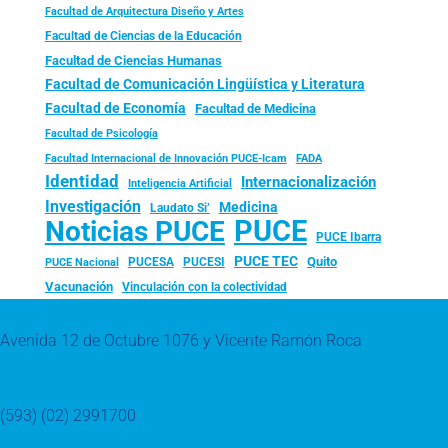
Facultad de Arquitectura Diseño y Artes
Facultad de Ciencias de la Educación
Facultad de Ciencias Humanas
Facultad de Comunicación Lingüística y Literatura
Facultad de Economía
Facultad de Medicina
Facultad de Psicología
FADA
Facultad Internacional de Innovación PUCE-Icam
Identidad
Internacionalización
Inteligencia Artificial
Investigación
Medicina
Laudato Si’
PUCE
Noticias PUCE
PUCE Ibarra
PUCE TEC
Quito
PUCESA
PUCESI
PUCE Nacional
Vacunación
Vinculación con la colectividad
Avenida 12 de Octubre 1076 y Vicente Ramón Roca
(593) (02) 2991700