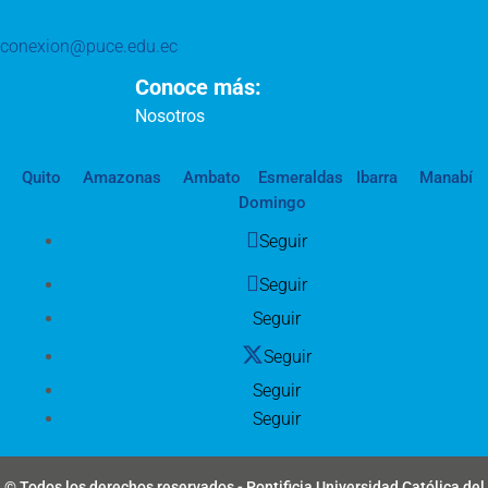
conexion@puce.edu.ec
Conoce más:
Nosotros
Quito
Amazonas
Ambato
Esmeraldas
Ibarra
Manabí
Domingo
Seguir
Seguir
Seguir
Seguir
Seguir
Seguir
© Todos los derechos reservados - Pontificia Universidad Católica del