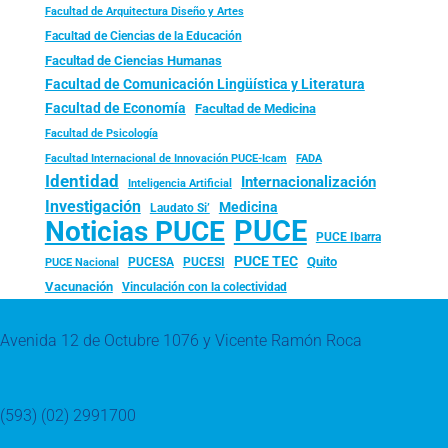
Facultad de Arquitectura Diseño y Artes
Facultad de Ciencias de la Educación
Facultad de Ciencias Humanas
Facultad de Comunicación Lingüística y Literatura
Facultad de Economía
Facultad de Medicina
Facultad de Psicología
FADA
Facultad Internacional de Innovación PUCE-Icam
Identidad
Internacionalización
Inteligencia Artificial
Investigación
Medicina
Laudato Si’
PUCE
Noticias PUCE
PUCE Ibarra
PUCE TEC
Quito
PUCESA
PUCESI
PUCE Nacional
Vacunación
Vinculación con la colectividad
Avenida 12 de Octubre 1076 y Vicente Ramón Roca
(593) (02) 2991700