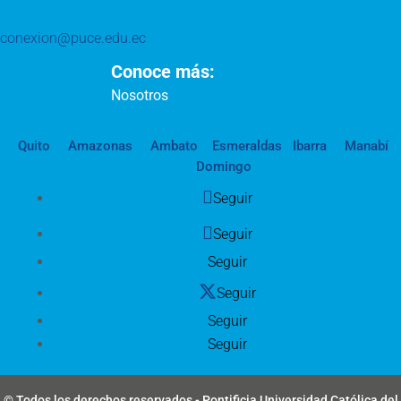
conexion@puce.edu.ec
Conoce más:
Nosotros
Quito
Amazonas
Ambato
Esmeraldas
Ibarra
Manabí
Domingo
Seguir
Seguir
Seguir
Seguir
Seguir
Seguir
© Todos los derechos reservados - Pontificia Universidad Católica del