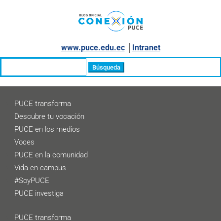
www.puce.edu.ec
│
Intranet
Buscar:
PUCE transforma
Descubre tu vocación
PUCE en los medios
Voces
PUCE en la comunidad
Vida en campus
#SoyPUCE
PUCE investiga
PUCE transforma