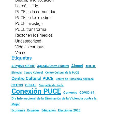
Descubre tu vocación
Lo más leído
PUCE en la comunidad
PUCE en los medios
PUCE investiga
PUCE transforma
Rector en los medios
Uncategorized
Vida en campus
Voces
Etiquetas
Alumni
#SoyDeLaPUCE
Agenda Centro Cultural
AUSJAL
Biología
Centro Cultural
Centro Cultural de la PUCE
Centro Cultural PUCE
Centro de Psicología Aplicada
CISeAL
CETCIS
Compañía de Jesús
Conexión PUCE
Convenio
COVID-19
Día Internacional de la Eliminación de la Violencia contra la
Mujer
Ecuador
Economía
Educación
Elecciones 2025