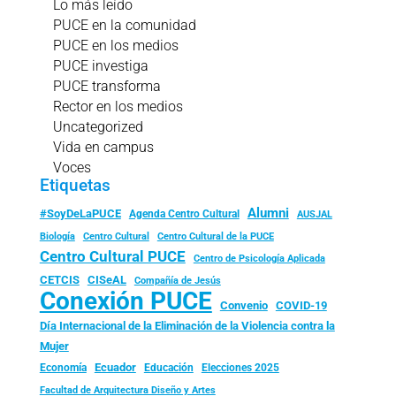
Lo más leído
PUCE en la comunidad
PUCE en los medios
PUCE investiga
PUCE transforma
Rector en los medios
Uncategorized
Vida en campus
Voces
Etiquetas
Alumni
#SoyDeLaPUCE
Agenda Centro Cultural
AUSJAL
Biología
Centro Cultural
Centro Cultural de la PUCE
Centro Cultural PUCE
Centro de Psicología Aplicada
CISeAL
CETCIS
Compañía de Jesús
Conexión PUCE
Convenio
COVID-19
Día Internacional de la Eliminación de la Violencia contra la
Mujer
Ecuador
Economía
Educación
Elecciones 2025
Facultad de Arquitectura Diseño y Artes