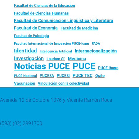
Facultad de Ciencias de la Educación
Facultad de Ciencias Humanas
Facultad de Comunicación Lingüística y Literatura
Facultad de Economía
Facultad de Medicina
Facultad de Psicología
FADA
Facultad Internacional de Innovación PUCE-Icam
Identidad
Internacionalización
Inteligencia Artificial
Investigación
Medicina
Laudato Si’
PUCE
Noticias PUCE
PUCE Ibarra
PUCE TEC
Quito
PUCESA
PUCESI
PUCE Nacional
Vacunación
Vinculación con la colectividad
Avenida 12 de Octubre 1076 y Vicente Ramón Roca
(593) (02) 2991700