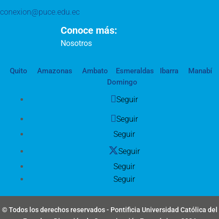
conexion@puce.edu.ec
Conoce más:
Nosotros
Quito
Amazonas
Ambato
Esmeraldas
Ibarra
Manabí
Domingo
Seguir
Seguir
Seguir
Seguir
Seguir
Seguir
© Todos los derechos reservados - Pontificia Universidad Católica del