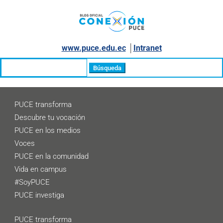
www.puce.edu.ec
│
Intranet
Buscar:
PUCE transforma
Descubre tu vocación
PUCE en los medios
Voces
PUCE en la comunidad
Vida en campus
#SoyPUCE
PUCE investiga
PUCE transforma