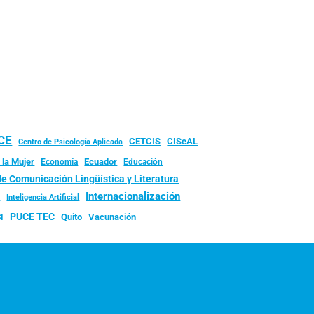
UCE
CISeAL
CETCIS
Centro de Psicología Aplicada
 la Mujer
Ecuador
Economía
Educación
de Comunicación Lingüística y Literatura
d
Internacionalización
Inteligencia Artificial
PUCE TEC
Quito
Vacunación
I