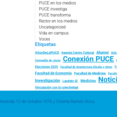
PUCE en los medios
PUCE investiga
PUCE transforma
Rector en los medios
Uncategorized
Vida en campus
Voces
Etiquetas
Alumni
#SoyDeLaPUCE
Agenda Centro Cultural
AUS
Conexión PUCE
Compañía de Jesús
Elecciones 2025
F
Facultad de Arquitectura Diseño y Artes
Facultad de Economía
Facultad de Medicina
Facult
Notic
Investigación
Medicina
Laudato Si’
Vinculación con la colectividad
Avenida 12 de Octubre 1076 y Vicente Ramón Roca