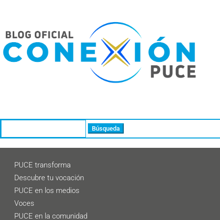
Buscar:
PUCE transforma
Descubre tu vocación
PUCE en los medios
Voces
PUCE en la comunidad