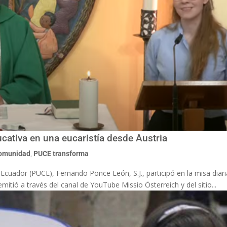
cativa en una eucaristía desde Austria
comunidad
,
PUCE transforma
l Ecuador (PUCE), Fernando Ponce León, S.J., participó en la misa diaria
itió a través del canal de YouTube Missio Österreich y del sitio...