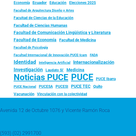
Ecuador
Economía
Educación
Elecciones 2025
Facultad de Arquitectura Diseño y Artes
Facultad de Ciencias de la Educación
Facultad de Ciencias Humanas
Facultad de Comunicación Lingüística y Literatura
Facultad de Economía
Facultad de Medicina
Facultad de Psicología
FADA
Facultad Internacional de Innovación PUCE-Icam
Identidad
Internacionalización
Inteligencia Artificial
Investigación
Medicina
Laudato Si’
PUCE
Noticias PUCE
PUCE Ibarra
PUCE TEC
Quito
PUCESA
PUCESI
PUCE Nacional
Vacunación
Vinculación con la colectividad
Avenida 12 de Octubre 1076 y Vicente Ramón Roca
(593) (02) 2991700