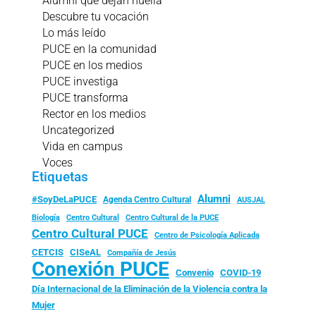
Alumni que dejan huella
Descubre tu vocación
Lo más leído
PUCE en la comunidad
PUCE en los medios
PUCE investiga
PUCE transforma
Rector en los medios
Uncategorized
Vida en campus
Voces
Etiquetas
Alumni
#SoyDeLaPUCE
Agenda Centro Cultural
AUSJAL
Biología
Centro Cultural
Centro Cultural de la PUCE
Centro Cultural PUCE
Centro de Psicología Aplicada
CISeAL
CETCIS
Compañía de Jesús
Conexión PUCE
Convenio
COVID-19
Día Internacional de la Eliminación de la Violencia contra la
Mujer