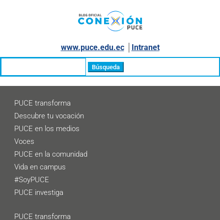
www.puce.edu.ec
│
Intranet
Buscar:
PUCE transforma
Descubre tu vocación
PUCE en los medios
Voces
PUCE en la comunidad
Vida en campus
#SoyPUCE
PUCE investiga
PUCE transforma