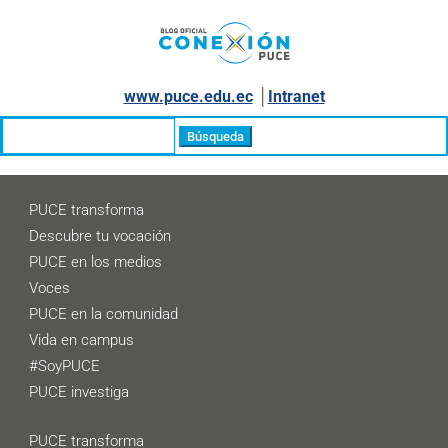
www.puce.edu.ec
│
Intranet
Buscar:
PUCE transforma
Descubre tu vocación
PUCE en los medios
Voces
PUCE en la comunidad
Vida en campus
#SoyPUCE
PUCE investiga
PUCE transforma