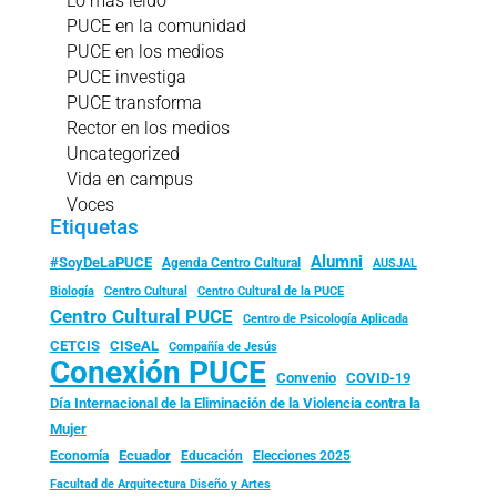
Lo más leído
PUCE en la comunidad
PUCE en los medios
PUCE investiga
PUCE transforma
Rector en los medios
Uncategorized
Vida en campus
Voces
Etiquetas
Alumni
#SoyDeLaPUCE
Agenda Centro Cultural
AUSJAL
Biología
Centro Cultural
Centro Cultural de la PUCE
Centro Cultural PUCE
Centro de Psicología Aplicada
CISeAL
CETCIS
Compañía de Jesús
Conexión PUCE
Convenio
COVID-19
Día Internacional de la Eliminación de la Violencia contra la
Mujer
Ecuador
Economía
Educación
Elecciones 2025
Facultad de Arquitectura Diseño y Artes