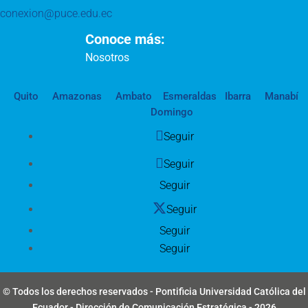
conexion@puce.edu.ec
Conoce más:
Nosotros
Quito
Amazonas
Ambato
Esmeraldas
Ibarra
Manabí
Domingo
Seguir
Seguir
Seguir
Seguir
Seguir
Seguir
© Todos los derechos reservados - Pontificia Universidad Católica del
Ecuador - Dirección de Comunicación Estratégica - 2026