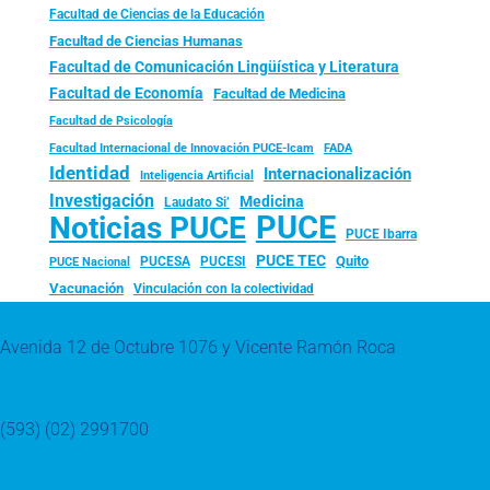
Facultad de Ciencias de la Educación
Facultad de Ciencias Humanas
Facultad de Comunicación Lingüística y Literatura
Facultad de Economía
Facultad de Medicina
Facultad de Psicología
FADA
Facultad Internacional de Innovación PUCE-Icam
Identidad
Internacionalización
Inteligencia Artificial
Investigación
Medicina
Laudato Si’
PUCE
Noticias PUCE
PUCE Ibarra
PUCE TEC
Quito
PUCESA
PUCESI
PUCE Nacional
Vacunación
Vinculación con la colectividad
Avenida 12 de Octubre 1076 y Vicente Ramón Roca
(593) (02) 2991700