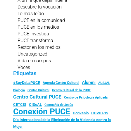
Alumni que dejan huella
Descubre tu vocación
Lo más leído
PUCE en la comunidad
PUCE en los medios
PUCE investiga
PUCE transforma
Rector en los medios
Uncategorized
Vida en campus
Voces
Etiquetas
Alumni
#SoyDeLaPUCE
Agenda Centro Cultural
AUSJAL
Biología
Centro Cultural
Centro Cultural de la PUCE
Centro Cultural PUCE
Centro de Psicología Aplicada
CISeAL
CETCIS
Compañía de Jesús
Conexión PUCE
Convenio
COVID-19
Día Internacional de la Eliminación de la Violencia contra la
Mujer