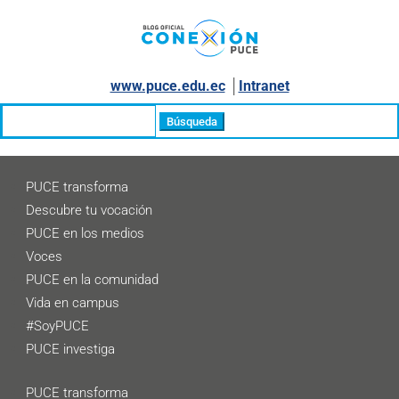
www.puce.edu.ec
│
Intranet
Buscar:
PUCE transforma
Descubre tu vocación
PUCE en los medios
Voces
PUCE en la comunidad
Vida en campus
#SoyPUCE
PUCE investiga
PUCE transforma