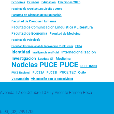
Ecuador
Economía
Educación
Elecciones 2025
Facultad de Arquitectura Diseño y Artes
Facultad de Ciencias de la Educación
Facultad de Ciencias Humanas
Facultad de Comunicación Lingüística y Literatura
Facultad de Economía
Facultad de Medicina
Facultad de Psicología
FADA
Facultad Internacional de Innovación PUCE-Icam
Identidad
Internacionalización
Inteligencia Artificial
Investigación
Medicina
Laudato Si’
PUCE
Noticias PUCE
PUCE Ibarra
PUCE TEC
Quito
PUCESA
PUCESI
PUCE Nacional
Vacunación
Vinculación con la colectividad
Avenida 12 de Octubre 1076 y Vicente Ramón Roca
(593) (02) 2991700