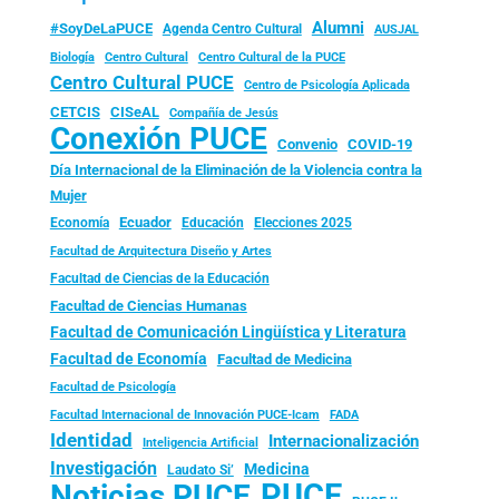
Alumni
#SoyDeLaPUCE
Agenda Centro Cultural
AUSJAL
Biología
Centro Cultural
Centro Cultural de la PUCE
Centro Cultural PUCE
Centro de Psicología Aplicada
CISeAL
CETCIS
Compañía de Jesús
Conexión PUCE
Convenio
COVID-19
Día Internacional de la Eliminación de la Violencia contra la
Mujer
Ecuador
Economía
Educación
Elecciones 2025
Facultad de Arquitectura Diseño y Artes
Facultad de Ciencias de la Educación
Facultad de Ciencias Humanas
Facultad de Comunicación Lingüística y Literatura
Facultad de Economía
Facultad de Medicina
Facultad de Psicología
FADA
Facultad Internacional de Innovación PUCE-Icam
Identidad
Internacionalización
Inteligencia Artificial
Investigación
Medicina
Laudato Si’
PUCE
Noticias PUCE