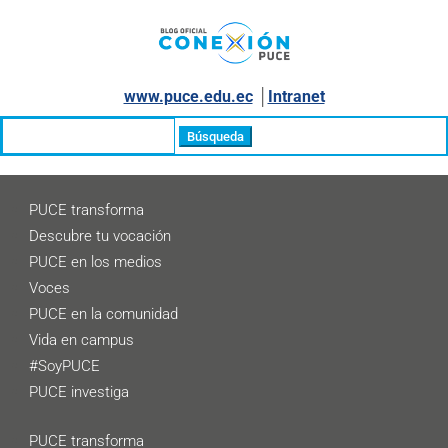
www.puce.edu.ec
│
Intranet
Buscar:
PUCE transforma
Descubre tu vocación
PUCE en los medios
Voces
PUCE en la comunidad
Vida en campus
#SoyPUCE
PUCE investiga
PUCE transforma