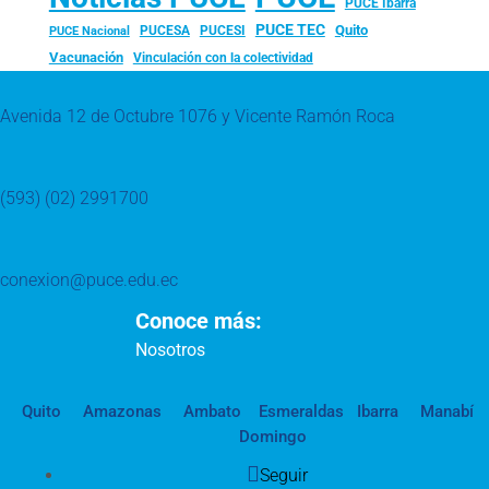
PUCE Ibarra
PUCE TEC
Quito
PUCESA
PUCESI
PUCE Nacional
Vacunación
Vinculación con la colectividad
Avenida 12 de Octubre 1076 y Vicente Ramón Roca
(593) (02) 2991700
conexion@puce.edu.ec
Conoce más:
Nosotros
Quito
Amazonas
Ambato
Esmeraldas
Ibarra
Manabí
Domingo
Seguir