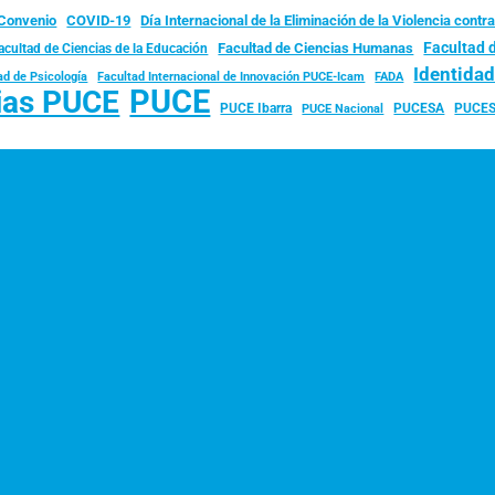
Convenio
COVID-19
Día Internacional de la Eliminación de la Violencia contra
Facultad 
Facultad de Ciencias Humanas
acultad de Ciencias de la Educación
Identida
ad de Psicología
FADA
Facultad Internacional de Innovación PUCE-Icam
PUCE
ias PUCE
PUCE Ibarra
PUCESA
PUCES
PUCE Nacional