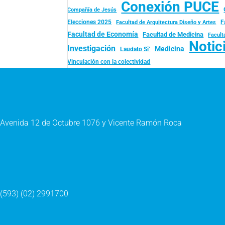
Conexión PUCE
Compañía de Jesús
Elecciones 2025
F
Facultad de Arquitectura Diseño y Artes
Facultad de Economía
Facultad de Medicina
Facult
Notic
Investigación
Medicina
Laudato Si’
Vinculación con la colectividad
Avenida 12 de Octubre 1076 y Vicente Ramón Roca
(593) (02) 2991700