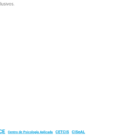
lusivos.
UCE
CISeAL
CETCIS
Centro de Psicología Aplicada