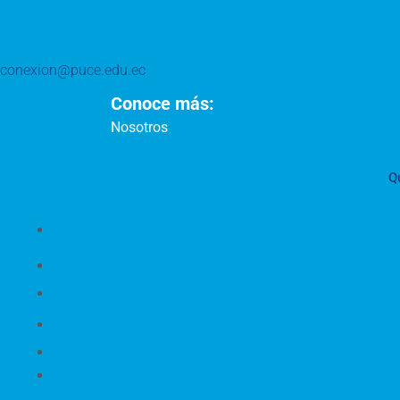
conexion@puce.edu.ec
Conoce más:
Nosotros
Q