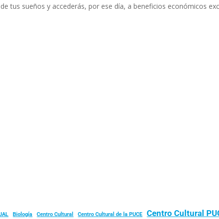
de tus sueños y accederás, por ese día, a beneficios económicos exc
Centro Cultural P
JAL
Biología
Centro Cultural
Centro Cultural de la PUCE